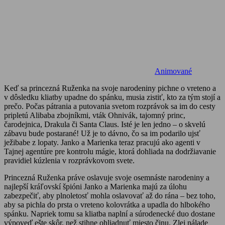
Animované
Keď sa princezná Ruženka na svoje narodeniny pichne o vreteno a
v dôsledku kliatby upadne do spánku, musia zistiť, kto za tým stojí a
prečo. Počas pátrania a putovania svetom rozprávok sa im do cesty
pripletú Alibaba zbojníkmi, vták Ohnivák, tajomný princ,
čarodejnica, Drakula či Santa Claus. Isté je len jedno – o skvelú
zábavu bude postarané! Už je to dávno, čo sa im podarilo ujsť
ježibabe z lopaty. Janko a Marienka teraz pracujú ako agenti v
Tajnej agentúre pre kontrolu mágie, ktorá dohliada na dodržiavanie
pravidiel kúzlenia v rozprávkovom svete.
Princezná Ruženka práve oslavuje svoje osemnáste narodeniny a
najlepší kráľovskí špióni Janko a Marienka majú za úlohu
zabezpečiť, aby plnoletosť mohla oslavovať až do rána – bez toho,
aby sa pichla do prsta o vreteno kolovrátka a upadla do hlbokého
spánku. Napriek tomu sa kliatba naplní a súrodenecké duo dostane
výpoveď ešte skôr, než stihne ohliadnuť miesto činu. Zlej nálade