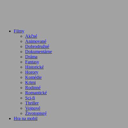
Filmy
Akčné
Animované
Dobrodružné
Dokumentárne
Dráma
Fantasy
Historické
Horory
Komédie
Krimi
Rodinné
Romantické
Sci-fi
Thriller
Vojnové
Životopisný
Hra na mobil