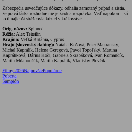
Zabezpečia usvedčujúce dôkazy, odhalia zamotaný prípad a zistia,
že pravá láska rozhodne nie je žiadna rozprávka. Veď napokon – sú
to tí najlepší strážcovia kúziel v kráľovstve.
Orig. názov:
Spinned
Réžia:
Alex Tsitsilin
Krajina:
Veľká Británia, Cyprus
Hrajú (slovenský dabing):
Natália Košová, Peter Makranský,
Michal Kaprálik, Helena Geregová, Pavol Topoľský, Martina
Kapráliková, Dárius Koči, Gabriela Škrabáková, Ivan Romančík,
Martin Mňahončák, Martin Kaprálik, Vladislav Plevčík
Filmy 2026
Najnovšie
Populárne
Navigácia
Previous
Poberta
Post:
Next
Šampión
v
Post:
článku