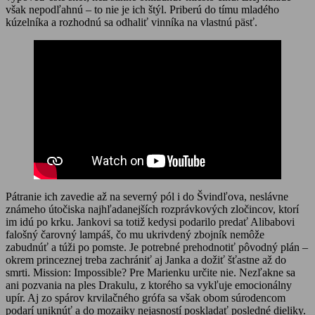
však nepodľahnú – to nie je ich štýl. Priberú do tímu mladého
kúzelníka a rozhodnú sa odhaliť vinníka na vlastnú päsť.
Pátranie ich zavedie až na severný pól i do Švindľova, neslávne
známeho útočiska najhľadanejších rozprávkových zločincov, ktorí
im idú po krku. Jankovi sa totiž kedysi podarilo predať Alibabovi
falošný čarovný lampáš, čo mu ukrivdený zbojník nemôže
zabudnúť a túži po pomste. Je potrebné prehodnotiť pôvodný plán –
okrem princeznej treba zachrániť aj Janka a dožiť šťastne až do
smrti. Mission: Impossible? Pre Marienku určite nie. Nezľakne sa
ani pozvania na ples Drakulu, z ktorého sa vykľuje emocionálny
upír. Aj zo spárov krvilačného grófa sa však obom súrodencom
podarí uniknúť a do mozaiky nejasností poskladať posledné dieliky.