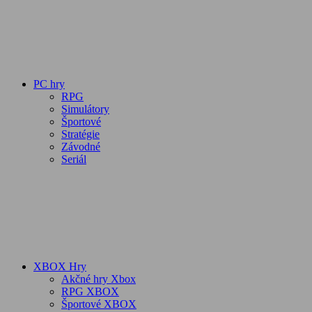
PC hry
RPG
Simulátory
Športové
Stratégie
Závodné
Seriál
XBOX Hry
Akčné hry Xbox
RPG XBOX
Športové XBOX