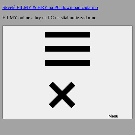
Skip
Skvelé FILMY & HRY na PC download zadarmo
to
FILMY online a hry na PC na stiahnutie zadarmo
content
Menu