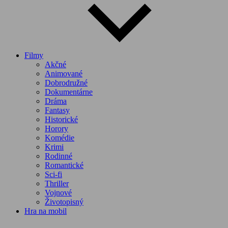
Filmy
Akčné
Animované
Dobrodružné
Dokumentárne
Dráma
Fantasy
Historické
Horory
Komédie
Krimi
Rodinné
Romantické
Sci-fi
Thriller
Vojnové
Životopisný
Hra na mobil