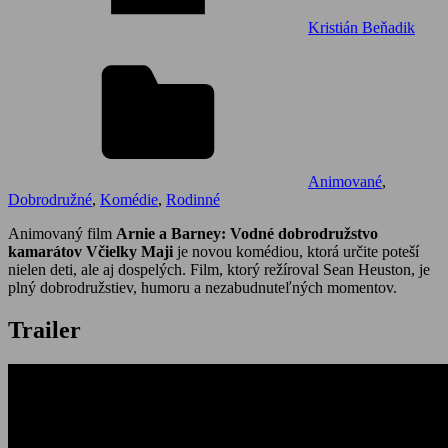
Kristián Beňadik
Animované
,
Dobrodružné
,
Komédie
,
Rodinné
Animovaný film
Arnie a Barney: Vodné dobrodružstvo
kamarátov Včielky Maji
je novou komédiou, ktorá určite poteší
nielen deti, ale aj dospelých. Film, ktorý režíroval Sean Heuston, je
plný dobrodružstiev, humoru a nezabudnuteľných momentov.
Trailer