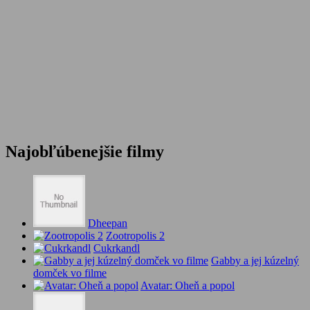
Najobľúbenejšie filmy
Dheepan
Zootropolis 2
Cukrkandl
Gabby a jej kúzelný
domček vo filme
Avatar: Oheň a popol