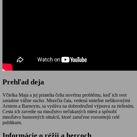
Prehľad deja
Včielka Maja a jej priatelia čelia novému problému, keď ich svet
zasiahne vážne sucho. Mravčia čata, vedená smiešne nešikovnými
Arniem a Barneym, sa vydáva na dobrodružnú výpravu za riešením.
Cesta ich zavedie na množstvo nečakaných miest a spôsobí
množstvo humorných situácií, ktoré zaručene rozosmejú celé
publikum.
Informácie o réžii a hercoch