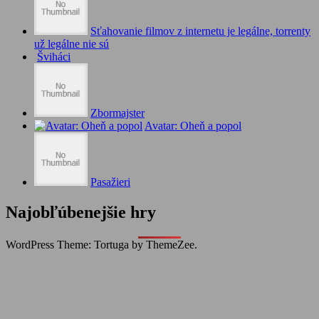
Sťahovanie filmov z internetu je legálne, torrenty
už legálne nie sú
Šviháci
Zbormajster
Avatar: Oheň a popol
Pasažieri
Najobľúbenejšie hry
WordPress Theme: Tortuga by ThemeZee.