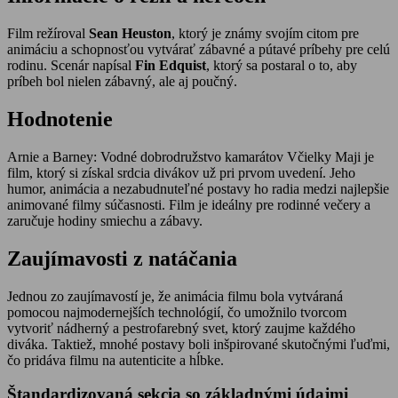
Film režíroval
Sean Heuston
, ktorý je známy svojím citom pre
animáciu a schopnosťou vytvárať zábavné a pútavé príbehy pre celú
rodinu. Scenár napísal
Fin Edquist
, ktorý sa postaral o to, aby
príbeh bol nielen zábavný, ale aj poučný.
Hodnotenie
Arnie a Barney: Vodné dobrodružstvo kamarátov Včielky Maji je
film, ktorý si získal srdcia divákov už pri prvom uvedení. Jeho
humor, animácia a nezabudnuteľné postavy ho radia medzi najlepšie
animované filmy súčasnosti. Film je ideálny pre rodinné večery a
zaručuje hodiny smiechu a zábavy.
Zaujímavosti z natáčania
Jednou zo zaujímavostí je, že animácia filmu bola vytváraná
pomocou najmodernejších technológií, čo umožnilo tvorcom
vytvoriť nádherný a pestrofarebný svet, ktorý zaujme každého
diváka. Taktiež, mnohé postavy boli inšpirované skutočnými ľuďmi,
čo pridáva filmu na autenticite a hĺbke.
Štandardizovaná sekcia so základnými údajmi