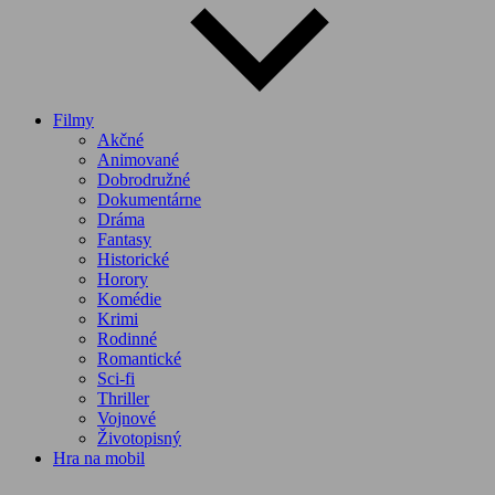
Filmy
Akčné
Animované
Dobrodružné
Dokumentárne
Dráma
Fantasy
Historické
Horory
Komédie
Krimi
Rodinné
Romantické
Sci-fi
Thriller
Vojnové
Životopisný
Hra na mobil