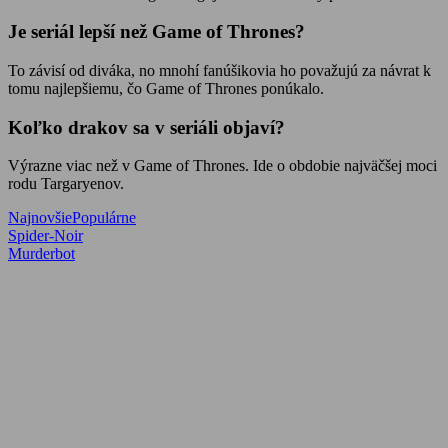
Je seriál lepší než Game of Thrones?
To závisí od diváka, no mnohí fanúšikovia ho považujú za návrat k
tomu najlepšiemu, čo Game of Thrones ponúkalo.
Koľko drakov sa v seriáli objaví?
Výrazne viac než v Game of Thrones. Ide o obdobie najväčšej moci
rodu Targaryenov.
Najnovšie
Populárne
Navigácia
Previous
Spider-Noir
Post:
Next
Murderbot
v
Post:
článku