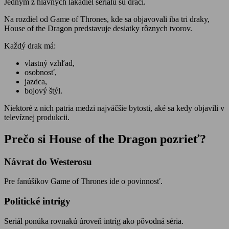
Jedným z hlavných lákadiel seriálu sú draci.
Na rozdiel od Game of Thrones, kde sa objavovali iba tri draky,
House of the Dragon predstavuje desiatky rôznych tvorov.
Každý drak má:
vlastný vzhľad,
osobnosť,
jazdca,
bojový štýl.
Niektoré z nich patria medzi najväčšie bytosti, aké sa kedy objavili v
televíznej produkcii.
Prečo si House of the Dragon pozrieť?
Návrat do Westerosu
Pre fanúšikov Game of Thrones ide o povinnosť.
Politické intrigy
Seriál ponúka rovnakú úroveň intríg ako pôvodná séria.