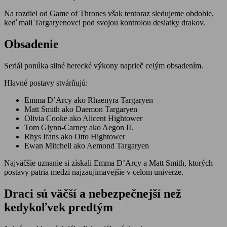
Na rozdiel od Game of Thrones však tentoraz sledujeme obdobie,
keď mali Targaryenovci pod svojou kontrolou desiatky drakov.
Obsadenie
Seriál ponúka silné herecké výkony naprieč celým obsadením.
Hlavné postavy stvárňujú:
Emma D’Arcy ako Rhaenyra Targaryen
Matt Smith ako Daemon Targaryen
Olivia Cooke ako Alicent Hightower
Tom Glynn-Carney ako Aegon II.
Rhys Ifans ako Otto Hightower
Ewan Mitchell ako Aemond Targaryen
Najväčšie uznanie si získali Emma D’Arcy a Matt Smith, ktorých
postavy patria medzi najzaujímavejšie v celom univerze.
Draci sú väčší a nebezpečnejší než
kedykoľvek predtým