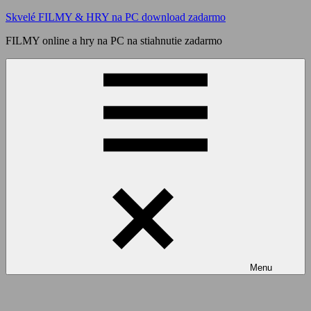
Skip
Skvelé FILMY & HRY na PC download zadarmo
to
FILMY online a hry na PC na stiahnutie zadarmo
content
Menu