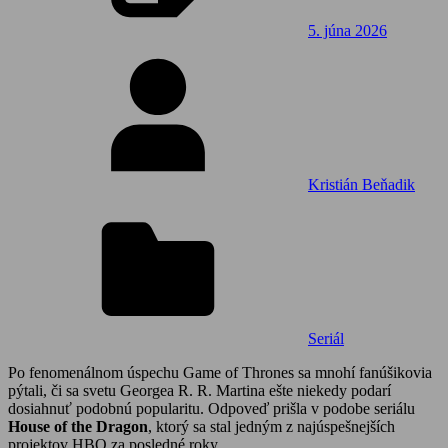
5. júna 2026
Kristián Beňadik
Seriál
Po fenomenálnom úspechu Game of Thrones sa mnohí fanúšikovia
pýtali, či sa svetu Georgea R. R. Martina ešte niekedy podarí
dosiahnuť podobnú popularitu. Odpoveď prišla v podobe seriálu
House of the Dragon
, ktorý sa stal jedným z najúspešnejších
projektov HBO za posledné roky.