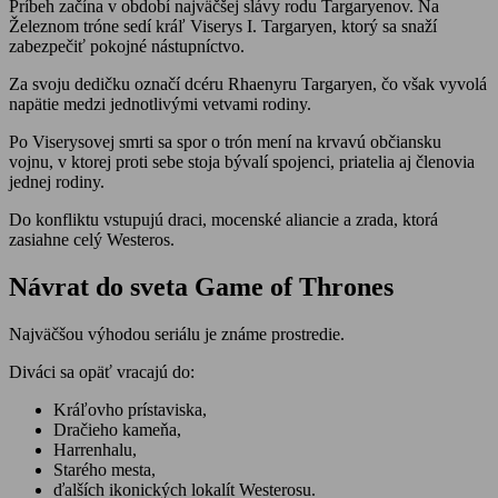
Príbeh začína v období najväčšej slávy rodu Targaryenov. Na
Železnom tróne sedí kráľ Viserys I. Targaryen, ktorý sa snaží
zabezpečiť pokojné nástupníctvo.
Za svoju dedičku označí dcéru Rhaenyru Targaryen, čo však vyvolá
napätie medzi jednotlivými vetvami rodiny.
Po Viserysovej smrti sa spor o trón mení na krvavú občiansku
vojnu, v ktorej proti sebe stoja bývalí spojenci, priatelia aj členovia
jednej rodiny.
Do konfliktu vstupujú draci, mocenské aliancie a zrada, ktorá
zasiahne celý Westeros.
Návrat do sveta Game of Thrones
Najväčšou výhodou seriálu je známe prostredie.
Diváci sa opäť vracajú do:
Kráľovho prístaviska,
Dračieho kameňa,
Harrenhalu,
Starého mesta,
ďalších ikonických lokalít Westerosu.