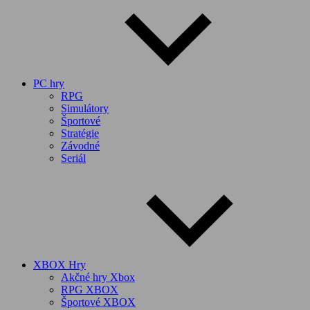
PC hry
RPG
Simulátory
Športové
Stratégie
Závodné
Seriál
XBOX Hry
Akčné hry Xbox
RPG XBOX
Športové XBOX