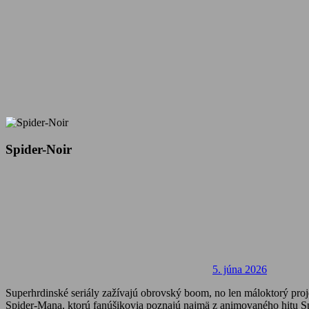
Spider-Noir
5. júna 2026
Superhrdinské seriály zažívajú obrovský boom, no len máloktorý pro
Spider-Mana, ktorú fanúšikovia poznajú najmä z animovaného hitu Sp