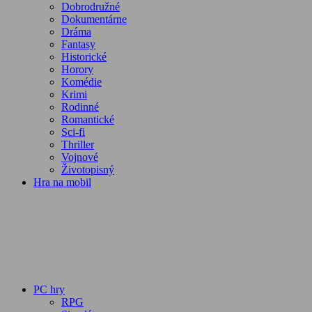
Dobrodružné
Dokumentárne
Dráma
Fantasy
Historické
Horory
Komédie
Krimi
Rodinné
Romantické
Sci-fi
Thriller
Vojnové
Životopisný
Hra na mobil
PC hry
RPG