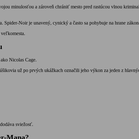
vojou minulosťou a zároveň chrániť mesto pred rastúcou vlnou krimina
a. Spider-Noir je unavený, cynický a často sa pohybuje na hrane zákon
a veľkomesta.
u
 ako Nicolas Cage.
núšikovia už po prvých ukážkach označili jeho výkon za jeden z hlavný
 dodáva sviežosť.
der-Mana?