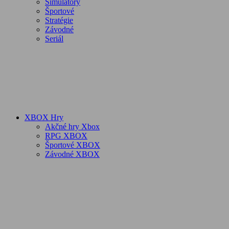
Simulátory
Športové
Stratégie
Závodné
Seriál
XBOX Hry
Akčné hry Xbox
RPG XBOX
Športové XBOX
Závodné XBOX