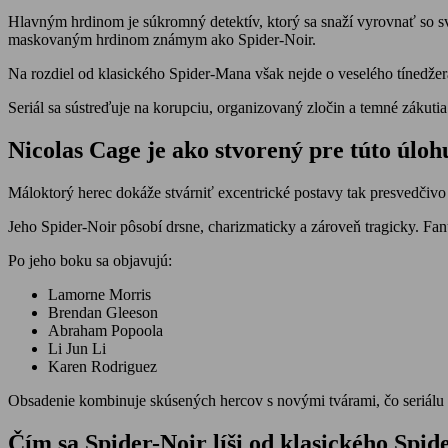
Hlavným hrdinom je súkromný detektív, ktorý sa snaží vyrovnať so s
maskovaným hrdinom známym ako Spider-Noir.
Na rozdiel od klasického Spider-Mana však nejde o veselého tínedžer
Seriál sa sústreďuje na korupciu, organizovaný zločin a temné zákuti
Nicolas Cage je ako stvorený pre túto úloh
Máloktorý herec dokáže stvárniť excentrické postavy tak presvedčivo
Jeho Spider-Noir pôsobí drsne, charizmaticky a zároveň tragicky. Fa
Po jeho boku sa objavujú:
Lamorne Morris
Brendan Gleeson
Abraham Popoola
Li Jun Li
Karen Rodriguez
Obsadenie kombinuje skúsených hercov s novými tvárami, čo seriálu
Čím sa Spider-Noir líši od klasického Spi