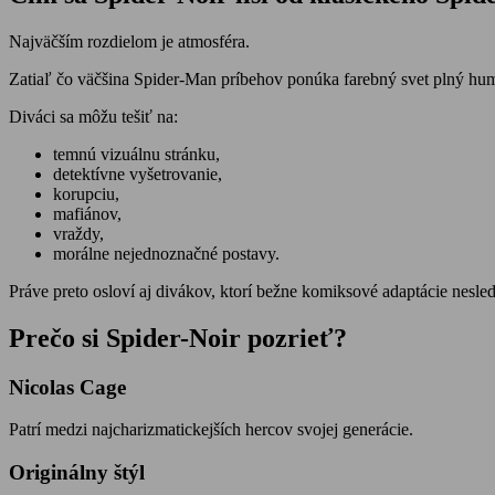
Najväčším rozdielom je atmosféra.
Zatiaľ čo väčšina Spider-Man príbehov ponúka farebný svet plný humo
Diváci sa môžu tešiť na:
temnú vizuálnu stránku,
detektívne vyšetrovanie,
korupciu,
mafiánov,
vraždy,
morálne nejednoznačné postavy.
Práve preto osloví aj divákov, ktorí bežne komiksové adaptácie nesled
Prečo si Spider-Noir pozrieť?
Nicolas Cage
Patrí medzi najcharizmatickejších hercov svojej generácie.
Originálny štýl