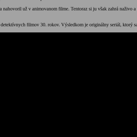
a nahovoril už v animovanom filme. Tentoraz si ju však zahrá naživo a
etektívnych filmov 30. rokov. Výsledkom je originálny seriál, ktorý s