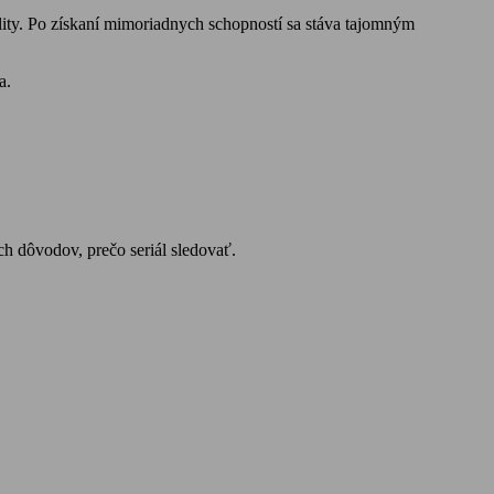
lity. Po získaní mimoriadnych schopností sa stáva tajomným
a.
ch dôvodov, prečo seriál sledovať.