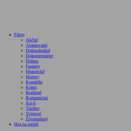
Filmy
Akčné
Animované
Dobrodružné
Dokumentárne
Dráma
Fantasy
Historické
Horory
Komédie
Krimi
Rodinné
Romantické
Sci-fi
Thriller
Vojnové
Životopisný
Hra na mobil