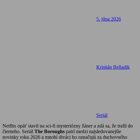
5. júna 2026
Kristián Beňadik
Seriál
Netflix opäť stavil na sci-fi mysteriózny žáner a zdá sa, že trafil do
čierneho. Seriál
The Boroughs
patrí medzi najsledovanejšie
novinky roku 2026 a mnohí diváci ho označujú za duchovného