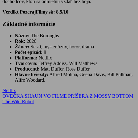
dôchodcov, ktorí sa odmietnu vzdať bez boja.
Verdikt PozerajFilmy.sk: 8,5/10
Základné informácie
Názov:
The Boroughs
Rok:
2026
Žáner:
Sci-fi, mysteriózny, horor, dráma
Počet epizód:
8
Platforma:
Netflix
Tvorcovia:
Jeffrey Addiss, Will Matthews
Producenti:
Matt Duffer, Ross Duffer
Hlavné hviezdy:
Alfred Molina, Geena Davis, Bill Pullman,
Alfre Woodard.
Netflix
Navigácia
Previous
OVEČKA SHAUN VO FILME PRÍŠERA Z MOSSY BOTTOM
Post:
Next
The Wild Robot
v
Post:
článku