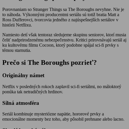
Porovnaniam so Stranger Things sa The Boroughs nevyhne. Nie je
to náhoda. Výkonnými producentmi seriálu sú totiž bratia Matt a
Ross Dufferovci, tvorcovia jedného z najúspešnejších seriálov v
histórii Netflixu.
Namiesto detí však tentoraz sledujeme skupinu seniorov, ktorí musia
čeliť nadprirodzenému nebezpečenstvu. Kritici prirovnávajú seriál aj
ku kultovému filmu Cocoon, ktorý podobne spájal sci-fi prvky s
témou starnutia.
Prečo si The Boroughs pozrieť?
Originálny námet
Netflix v posledných rokoch zaplavil sci-fi seriálmi, no máloktorý
ponúka tak netradičných hrdinov.
Silná atmosféra
Seriál kombinuje mysteriózne napätie, hororové prvky a
emocionálne momenty bez toho, aby pôsobil prehnane alebo lacno.