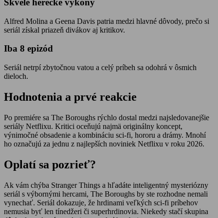
Skvelé herecké výkony
Alfred Molina a Geena Davis patria medzi hlavné dôvody, prečo si
seriál získal priazeň divákov aj kritikov.
Iba 8 epizód
Seriál netrpí zbytočnou vatou a celý príbeh sa odohrá v ôsmich
dieloch.
Hodnotenia a prvé reakcie
Po premiére sa The Boroughs rýchlo dostal medzi najsledovanejšie
seriály Netflixu. Kritici oceňujú najmä originálny koncept,
výnimočné obsadenie a kombináciu sci-fi, hororu a drámy. Mnohí
ho označujú za jednu z najlepších noviniek Netflixu v roku 2026.
Oplatí sa pozrieť?
Ak vám chýba Stranger Things a hľadáte inteligentný mysteriózny
seriál s výbornými hercami, The Boroughs by ste rozhodne nemali
vynechať. Seriál dokazuje, že hrdinami veľkých sci-fi príbehov
nemusia byť len tínedžeri či superhrdinovia. Niekedy stačí skupina