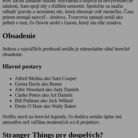
Keď začnú záhadne miznúť obyvatelia a objavia sa nevysvetliteľné
udalosti, Sam spojí sily s ďalšími seniormi. Spoločne sa snažia
odhaliť pravdu o neznámej sile, ktorá ohrozuje celé mestečko. Času
pritom nemajú nazvyš – doslova. Tvorcovia opisujú seriál ako
príbeh o tom, čo človek urobí s časom, ktorý mu ešte zostáva.
Obsadenie
Jednou z najväčších predností seriálu je mimoriadne silné herecké
obsadenie.
Hlavné postavy
Alfred Molina ako Sam Cooper
Geena Davis ako Renee
Alfre Woodard ako Judy Daniels
Clarke Peters ako Art Daniels
Bill Pullman ako Jack Willard
Denis O’Hare ako Wally Baker
Netflix stavil na herecké legendy, čo dodáva seriálu úplne inú
atmosféru než väčšina moderných sci-fi projektov.
Stranger Things pre dospelých?