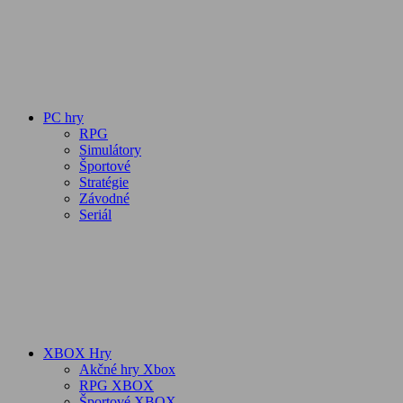
PC hry
RPG
Simulátory
Športové
Stratégie
Závodné
Seriál
XBOX Hry
Akčné hry Xbox
RPG XBOX
Športové XBOX