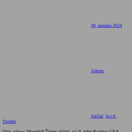
30. januára 2024
Admin
Akčné
,
Sci-fi
,
Thriller
Orig. názov: Moonfall Žáner: akčný, sci-fi, triler Krajina: USA,