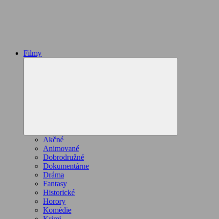
Filmy
Collapse
child
menu
Akčné
Animované
Dobrodružné
Dokumentárne
Dráma
Fantasy
Historické
Horory
Komédie
Krimi