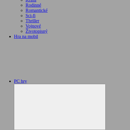
Rodinné
Romantické
Sci-fi
Thriller
Vojnové
Životopisný
Hra na mobil
PC hry
Expand
child
menu