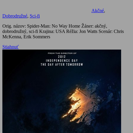
Akčné
,
Dobrodružné
,
Sci-fi
Orig. názov: Spider-Man: No Way Home Žáner: akčný,
dobrodružný, sci-fi Krajina: USA Réžia: Jon Watts Scenár: Chris
McKenna, Erik Sommers
Stiahnuť