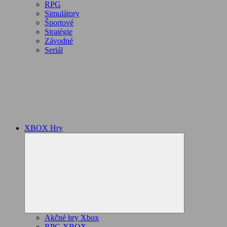
RPG
Simulátory
Športové
Stratégie
Závodné
Seriál
XBOX Hry
Expand
child
menu
Akčné hry Xbox
RPG XBOX