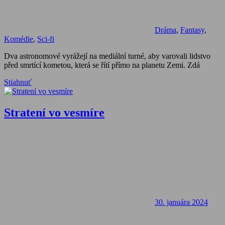
Dráma
,
Fantasy
,
Komédie
,
Sci-fi
Dva astronomové vyrážejí na mediální turné, aby varovali lidstvo
před smrtící kometou, která se řítí přímo na planetu Zemi. Zdá
Stiahnuť
Stratení vo vesmíre
30. januára 2024