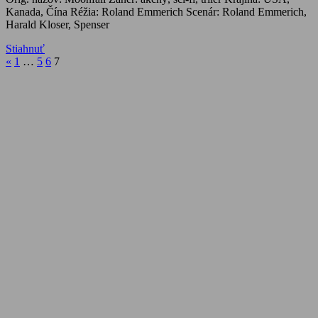
Kanada, Čína Réžia: Roland Emmerich Scenár: Roland Emmerich,
Harald Kloser, Spenser
Stiahnuť
Stránkovanie
Previous
«
1
…
5
6
7
Posts
príspevkov