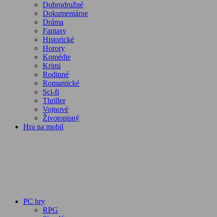
Dobrodružné
Dokumentárne
Dráma
Fantasy
Historické
Horory
Komédie
Krimi
Rodinné
Romantické
Sci-fi
Thriller
Vojnové
Životopisný
Hra na mobil
PC hry
RPG