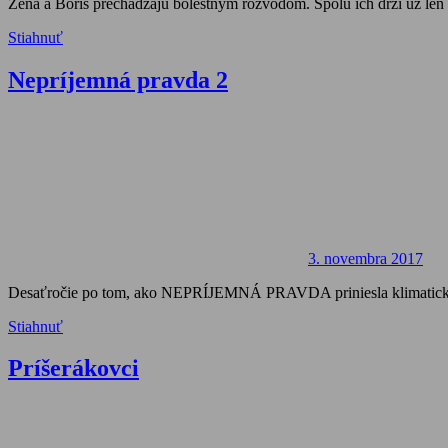
Žeňa a Boris prechádzajú bolestným rozvodom. Spolu ich drží už len p
Stiahnuť
Nepríjemná pravda 2
3. novembra 2017
Desaťročie po tom, ako NEPRÍJEMNÁ PRAVDA priniesla klimatickú kríz
Stiahnuť
Príšerákovci