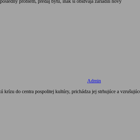
osledný problém, predaj bytu, inak si obidvaja zariadili nový
Admin
u do centra pospolitej kultúry, prichádza jej strhujúce a vzrušujúc