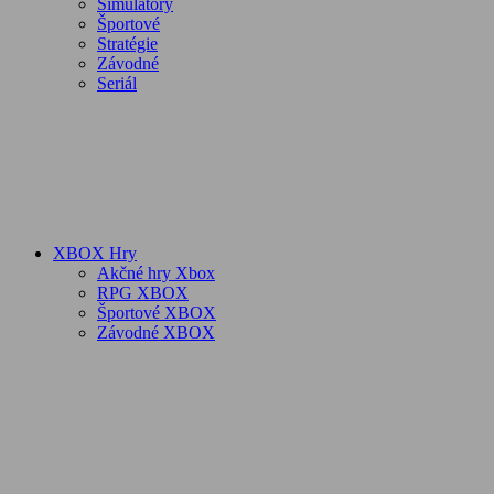
Simulátory
Športové
Stratégie
Závodné
Seriál
XBOX Hry
Akčné hry Xbox
RPG XBOX
Športové XBOX
Závodné XBOX