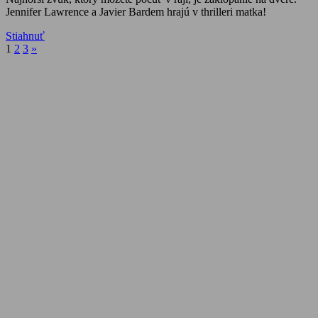
Jennifer Lawrence a Javier Bardem hrajú v thrilleri matka!
Stiahnuť
Stránkovanie
Next
1
2
3
»
Posts
príspevkov