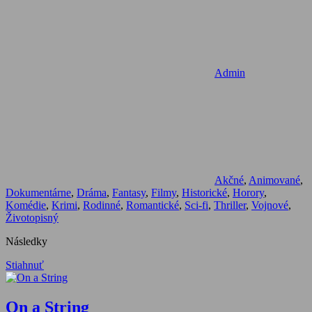
Admin
Akčné
,
Animované
,
Dokumentárne
,
Dráma
,
Fantasy
,
Filmy
,
Historické
,
Horory
,
Komédie
,
Krimi
,
Rodinné
,
Romantické
,
Sci-fi
,
Thriller
,
Vojnové
,
Životopisný
Následky
Stiahnuť
On a String