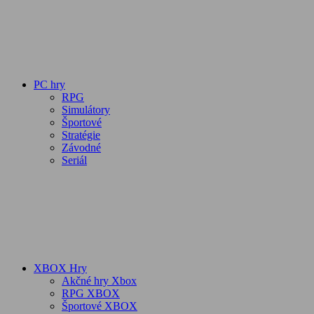
PC hry
RPG
Simulátory
Športové
Stratégie
Závodné
Seriál
XBOX Hry
Akčné hry Xbox
RPG XBOX
Športové XBOX