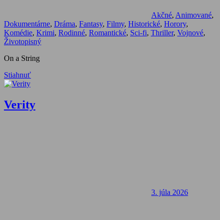
Akčné
,
Animované
,
Dokumentárne
,
Dráma
,
Fantasy
,
Filmy
,
Historické
,
Horory
,
Komédie
,
Krimi
,
Rodinné
,
Romantické
,
Sci-fi
,
Thriller
,
Vojnové
,
Životopisný
On a String
Stiahnuť
Verity
3. júla 2026