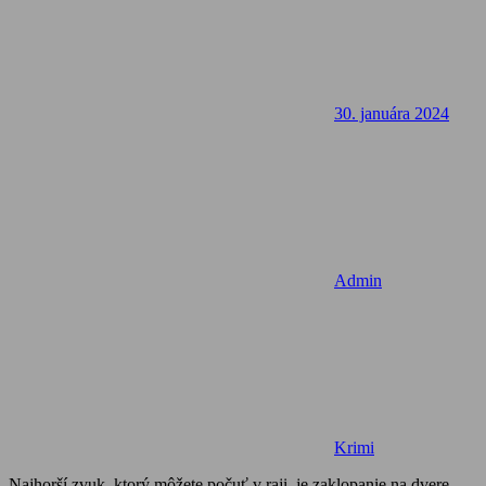
30. januára 2024
Admin
Krimi
Najhorší zvuk, ktorý môžete počuť v raji, je zaklopanie na dvere.