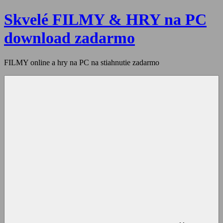
Skip
Skvelé FILMY & HRY na PC
to
content
download zadarmo
FILMY online a hry na PC na stiahnutie zadarmo