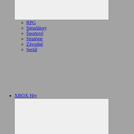
RPG
Simulátory
Športové
Stratégie
Závodné
Seriál
XBOX Hry
Expand
child
menu