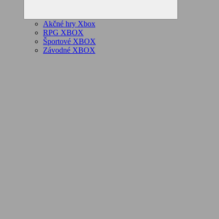
Akčné hry Xbox
RPG XBOX
Športové XBOX
Závodné XBOX