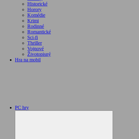
Historické
Horory
Komédie
Krimi
Rodinné
Romantické
Sci-fi
Thriller
Vojnové
Životopisný
Hra na mobil
PC hry
Expand
child
menu