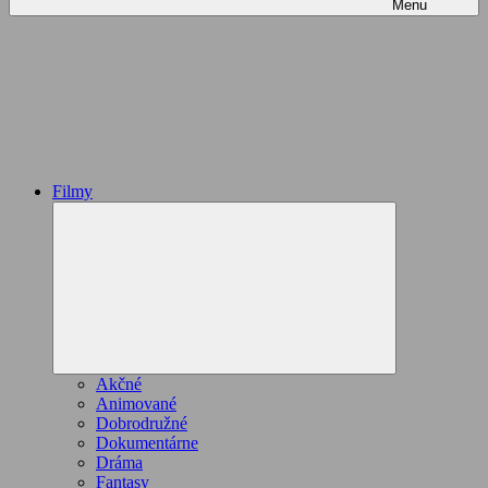
Menu
Filmy
Expand
child
menu
Akčné
Animované
Dobrodružné
Dokumentárne
Dráma
Fantasy