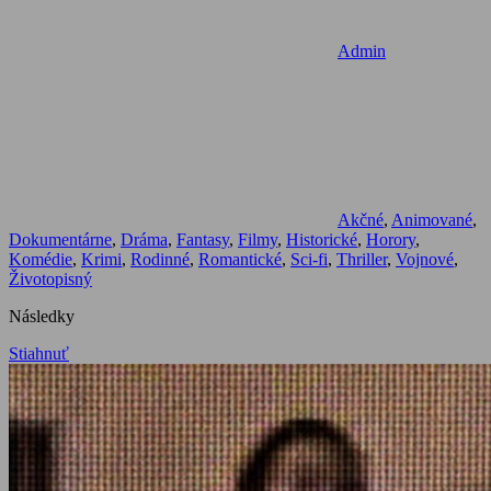
Admin
Akčné
,
Animované
,
Dokumentárne
,
Dráma
,
Fantasy
,
Filmy
,
Historické
,
Horory
,
Komédie
,
Krimi
,
Rodinné
,
Romantické
,
Sci-fi
,
Thriller
,
Vojnové
,
Životopisný
Následky
Stiahnuť