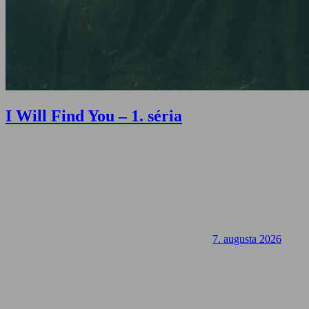
I Will Find You – 1. séria
7. augusta 2026