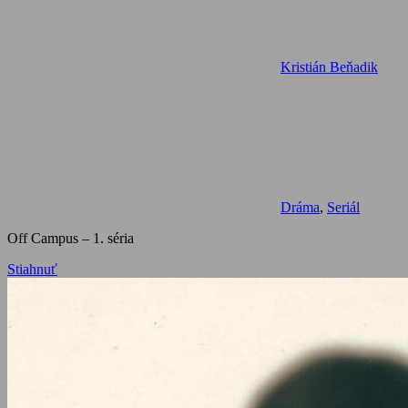
Kristián Beňadik
Dráma
,
Seriál
Off Campus – 1. séria
Stiahnuť