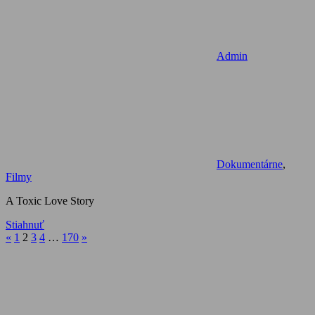
Admin
Dokumentárne
,
Filmy
A Toxic Love Story
Stiahnuť
Stránkovanie
Previous
Next
«
1
2
3
4
…
170
»
Posts
Posts
príspevkov