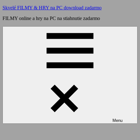
Skip
Skvelé FILMY & HRY na PC download zadarmo
to
FILMY online a hry na PC na stiahnutie zadarmo
content
Menu