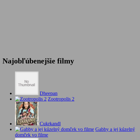
Najobľúbenejšie filmy
Dheepan
Zootropolis 2
Cukrkandl
Gabby a jej kúzelný
domček vo filme