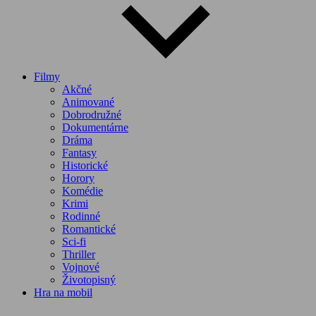
Filmy
Akčné
Animované
Dobrodružné
Dokumentárne
Dráma
Fantasy
Historické
Horory
Komédie
Krimi
Rodinné
Romantické
Sci-fi
Thriller
Vojnové
Životopisný
Hra na mobil