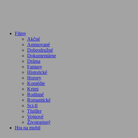
Filmy
Akčné
Animované
Dobrodružné
Dokumentárne
Dráma
Fantasy
Historické
Horory
Komédie
Krimi
Rodinné
Romantické
Sci-fi
Thriller
Vojnové
Životopisný
Hra na mobil