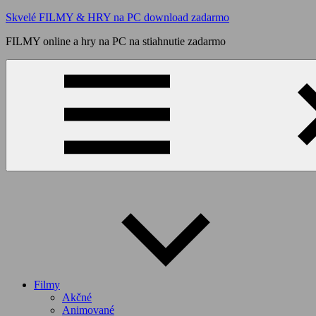
Skip
Skvelé FILMY & HRY na PC download zadarmo
to
FILMY online a hry na PC na stiahnutie zadarmo
content
Filmy
Akčné
Animované