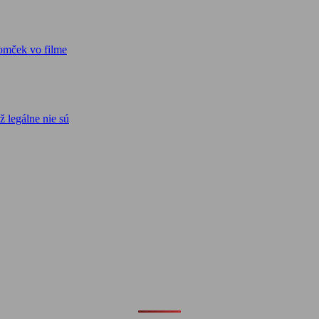
omček vo filme
ž legálne nie sú