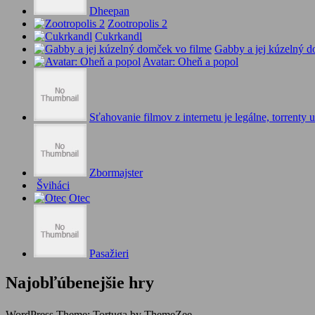
Dheepan
Zootropolis 2
Cukrkandl
Gabby a jej kúzelný d
Avatar: Oheň a popol
Sťahovanie filmov z internetu je legálne, torrenty u
Zbormajster
Šviháci
Otec
Pasažieri
Najobľúbenejšie hry
WordPress Theme: Tortuga by ThemeZee.