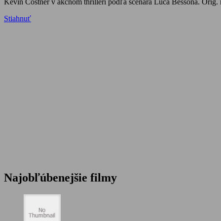
Kevin Costner v akčnom thrilleri podľa scenára Luca Bessona. Orig. n
Stiahnuť
Najobľúbenejšie filmy