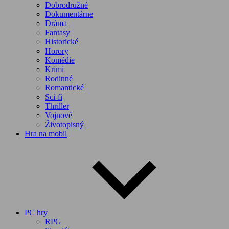
Dobrodružné
Dokumentárne
Dráma
Fantasy
Historické
Horory
Komédie
Krimi
Rodinné
Romantické
Sci-fi
Thriller
Vojnové
Životopisný
Hra na mobil
PC hry
RPG