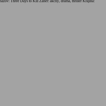
ázov: Three Days to Kill Žáner: akčný, dráma, thriller Krajina: