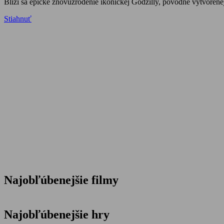
Blíži sa epické znovuzrodenie ikonickej Godzilly, pôvodne vytvoren
Stiahnuť
Najobľúbenejšie filmy
Najobľúbenejšie hry