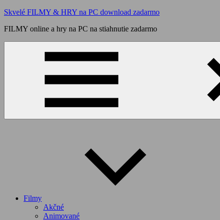
Skip
Skvelé FILMY & HRY na PC download zadarmo
to
FILMY online a hry na PC na stiahnutie zadarmo
content
Filmy
Akčné
Animované