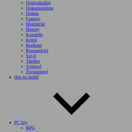
Dobrodružné
Dokumentárne
Dráma
Fantasy
Historické
Horory
Komédie
Krimi
Rodinné
Romantické
Sci-fi
Thriller
Vojnové
Životopisný
Hra na mobil
PC hry
RPG