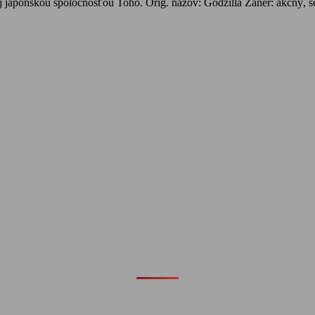
ej japonskou spoločnosťou Toho. Orig. názov: Godzilla Žáner: akčný, 