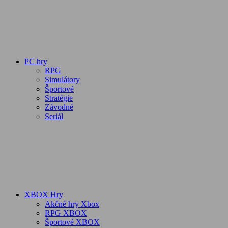
PC hry
RPG
Simulátory
Športové
Stratégie
Závodné
Seriál
XBOX Hry
Akčné hry Xbox
RPG XBOX
Športové XBOX