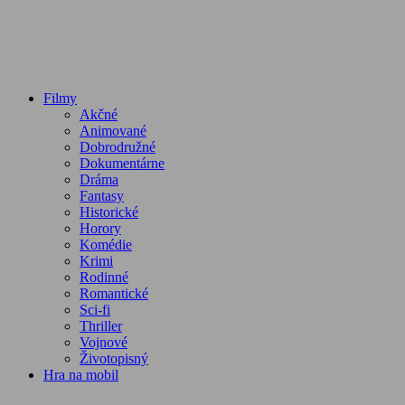
Filmy
Akčné
Animované
Dobrodružné
Dokumentárne
Dráma
Fantasy
Historické
Horory
Komédie
Krimi
Rodinné
Romantické
Sci-fi
Thriller
Vojnové
Životopisný
Hra na mobil