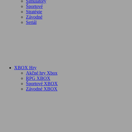
Simulátory
Športové
Stratégie
Závodné
Seriál
XBOX Hry
Akčné hry Xbox
RPG XBOX
Športové XBOX
Závodné XBOX