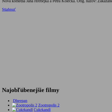
Nová komédia Jana Hřebejka a Petra Kolečka. Orig. názov: Zakázané
Stiahnuť
Najobľúbenejšie filmy
Dheepan
Zootropolis 2
Cukrkandl