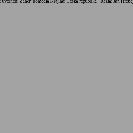
 uvolnění Žáner: komédia Krajina: Česká republika Réžia: Jan Hřebe