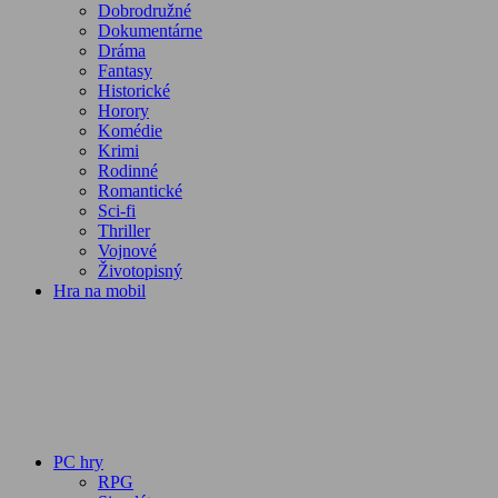
Dobrodružné
Dokumentárne
Dráma
Fantasy
Historické
Horory
Komédie
Krimi
Rodinné
Romantické
Sci-fi
Thriller
Vojnové
Životopisný
Hra na mobil
PC hry
RPG