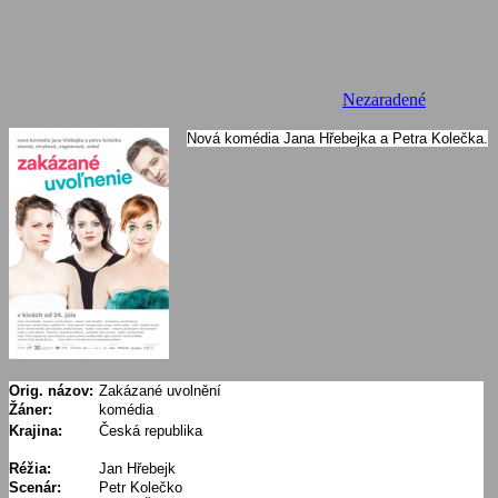
Nezaradené
Nová komédia Jana Hřebejka a Petra Kolečka.
Orig. názov:
Zakázané uvolnění
Žáner:
komédia
Krajina:
Česká republika
Réžia:
Jan Hřebejk
Scenár:
Petr Kolečko