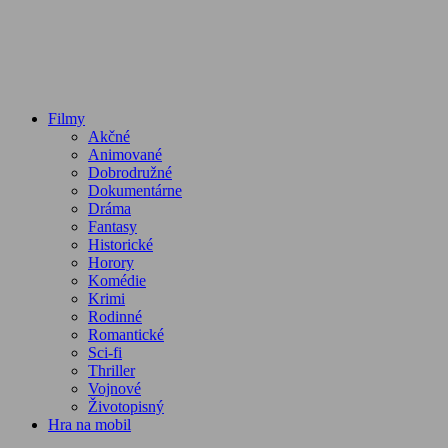
Filmy
Akčné
Animované
Dobrodružné
Dokumentárne
Dráma
Fantasy
Historické
Horory
Komédie
Krimi
Rodinné
Romantické
Sci-fi
Thriller
Vojnové
Životopisný
Hra na mobil