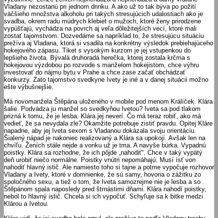
Vladany nezostanú pri jednom drinku. A ako už to tak býva po požití
väčšieho množstva alkoholu pri takých stresujúcich udalostiach ako je
svadba, okrem radu múdrych klebiet o mužoch, ktoré ženy prirodzene
vypúšťajú, vychádza na povrch aj veľa dôležitejších vecí, ktoré mali
zostať tajomstvom. Dozvedáme sa napríklad to, že stresujúcu situáciu
prežíva aj Vladana, ktorá si vsadila na konkrétny výsledok prebiehajúceho
hokejového zápasu. Tiket s vysokým kurzom je jej vstupenkou do
lepšieho života. Bývalá druhoradá herečka, ktorej zostala krčma s
hokejovou výzdobou po rozvode s manželom hokejistom, chce výhru
investovať do nájmu bytu v Prahe a chce zase začať obchádzať
konkurzy. Zato tajomstvo svedkyne Ivety je iné a v danej situácii možno
ešte výbušnejšie.
Má novomanžela Štěpána uloženého v mobile pod menom Králíček. Klára
šalie. Podvádza ju manžel so svedkyňou Ivetou? Iveta sa pod tlakom
prizná k tomu, že je lesba. Klára jej neverí. Čo má teraz robiť, ako má
vedieť, že sa nevydala zle? Okamžite potrebuje zistiť pravdu. Opitej Kláre
napadne, aby jej Iveta sexom s Vladanou dokázala svoju orientáciu.
Šialený nápad je nakoniec realizovaný a Klára sa upokojí. Avšak len na
chvíľu. Ženích stále nejde a vonku už je tma. A navyše búrka. Vypadnú
poistky. Klára sa rozhodne, že ich pôjde „nahodiť“. Chce v taký vypätý
deň urobiť niečo normálne. Poistky vnútri nepomáhajú. Musí ísť von
nahodiť hlavný istič. Ale namiesto toho si tajne a potme vypočuje rozhovor
Vladany a Ivety, ktoré v domnienke, že sú samy, hovoria o zážitku zo
spoločného sexu, a tiež o tom, že Iveta samozrejme nie je lesba a so
Štěpánom spala naposledy pred štrnástimi dňami. Klára nahodí poistky,
nebol to hlavný istič. Chcela si ich vypočuť. Schyľuje sa k bitke medzi
Klárou a Ivetou.