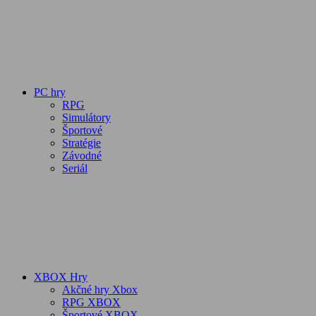
PC hry
RPG
Simulátory
Športové
Stratégie
Závodné
Seriál
XBOX Hry
Akčné hry Xbox
RPG XBOX
Športové XBOX