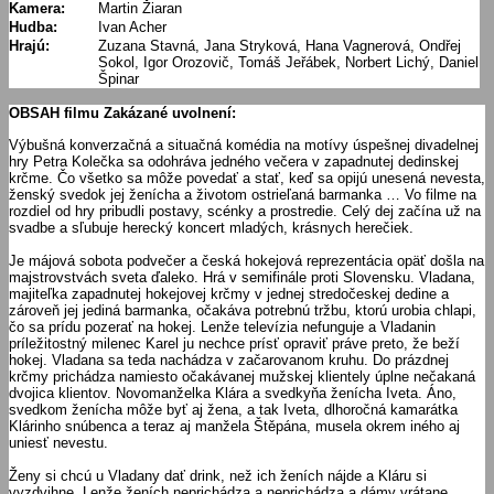
Kamera:
Martin Žiaran
Hudba:
Ivan Acher
Hrajú:
Zuzana Stavná, Jana Stryková, Hana Vagnerová, Ondřej
Sokol, Igor Orozovič, Tomáš Jeřábek, Norbert Lichý, Daniel
Špinar
OBSAH filmu Zakázané uvolnení:
Výbušná konverzačná a situačná komédia na motívy úspešnej divadelnej
hry Petra Kolečka sa odohráva jedného večera v zapadnutej dedinskej
krčme. Čo všetko sa môže povedať a stať, keď sa opijú unesená nevesta,
ženský svedok jej ženícha a životom ostrieľaná barmanka … Vo filme na
rozdiel od hry pribudli postavy, scénky a prostredie. Celý dej začína už na
svadbe a sľubuje herecký koncert mladých, krásnych herečiek.
Je májová sobota podvečer a česká hokejová reprezentácia opäť došla na
majstrovstvách sveta ďaleko. Hrá v semifinále proti Slovensku. Vladana,
majiteľka zapadnutej hokejovej krčmy v jednej stredočeskej dedine a
zároveň jej jediná barmanka, očakáva potrebnú tržbu, ktorú urobia chlapi,
čo sa prídu pozerať na hokej. Lenže televízia nefunguje a Vladanin
príležitostný milenec Karel ju nechce prísť opraviť práve preto, že beží
hokej. Vladana sa teda nachádza v začarovanom kruhu. Do prázdnej
krčmy prichádza namiesto očakávanej mužskej klientely úplne nečakaná
dvojica klientov. Novomanželka Klára a svedkyňa ženícha Iveta. Áno,
svedkom ženícha môže byť aj žena, a tak Iveta, dlhoročná kamarátka
Klárinho snúbenca a teraz aj manžela Štěpána, musela okrem iného aj
uniesť nevestu.
Ženy si chcú u Vladany dať drink, než ich ženích nájde a Kláru si
vyzdvihne. Lenže ženích neprichádza a neprichádza a dámy vrátane