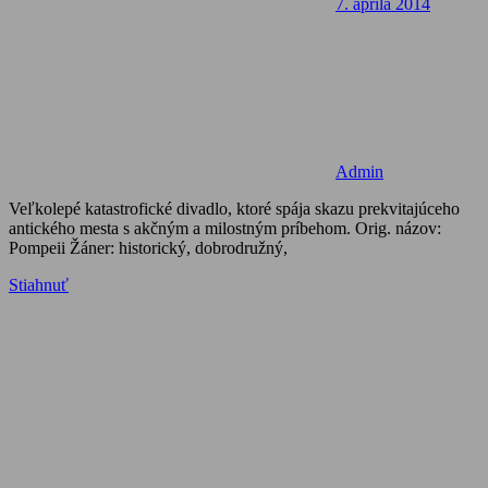
7. apríla 2014
Admin
Veľkolepé katastrofické divadlo, ktoré spája skazu prekvitajúceho
antického mesta s akčným a milostným príbehom. Orig. názov:
Pompeii Žáner: historický, dobrodružný,
Stiahnuť