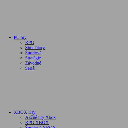
PC hry
RPG
Simulátory
Športové
Stratégie
Závodné
Seriál
XBOX Hry
Akčné hry Xbox
RPG XBOX
Športové XBOX