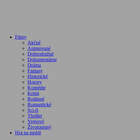
Filmy
Akčné
Animované
Dobrodružné
Dokumentárne
Dráma
Fantasy
Historické
Horory
Komédie
Krimi
Rodinné
Romantické
Sci-fi
Thriller
Vojnové
Životopisný
Hra na mobil