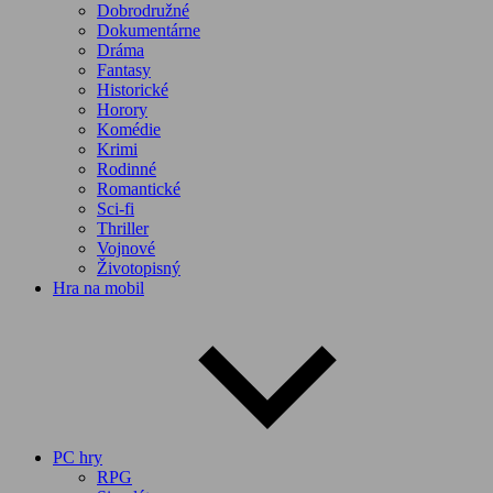
Dobrodružné
Dokumentárne
Dráma
Fantasy
Historické
Horory
Komédie
Krimi
Rodinné
Romantické
Sci-fi
Thriller
Vojnové
Životopisný
Hra na mobil
PC hry
RPG