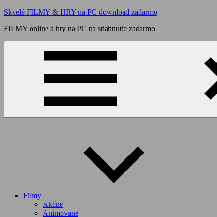
Skip
Skvelé FILMY & HRY na PC download zadarmo
to
FILMY online a hry na PC na stiahnutie zadarmo
content
Filmy
Akčné
Animované