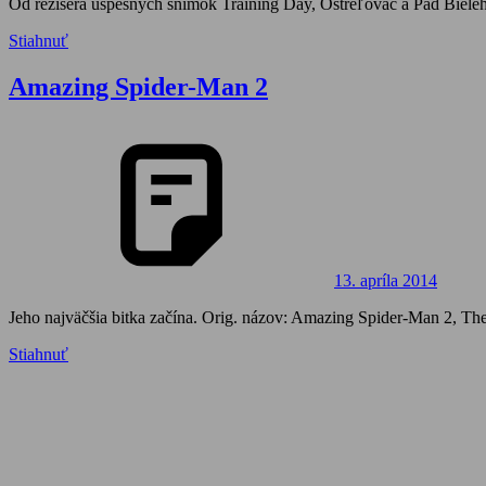
Od režiséra úspešných snímok Training Day, Ostreľovač a Pád Bieleh
Stiahnuť
Amazing Spider-Man 2
13. apríla 2014
Jeho najväčšia bitka začína. Orig. názov: Amazing Spider-Man 2, Th
Stiahnuť