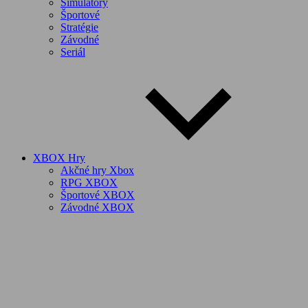
Simulátory
Športové
Stratégie
Závodné
Seriál
XBOX Hry
Akčné hry Xbox
RPG XBOX
Športové XBOX
Závodné XBOX