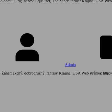
o domu. Orig. názov: Equalizer, The Žáner: thriller Krajina: USA Web
Admin
e Žáner: akčný, dobrodružný, fantasy Krajina: USA Web stránka: http