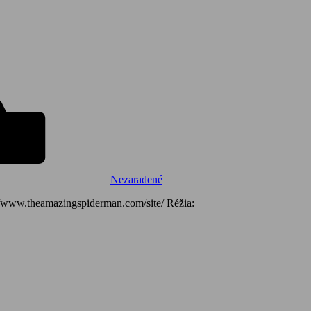
Nezaradené
://www.theamazingspiderman.com/site/ Réžia: