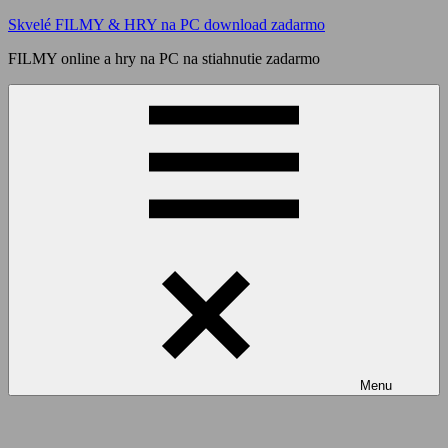
Skip
Skvelé FILMY & HRY na PC download zadarmo
to
FILMY online a hry na PC na stiahnutie zadarmo
content
Menu