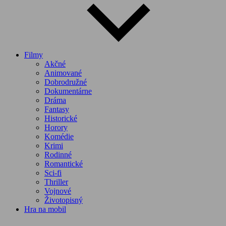
Filmy
Akčné
Animované
Dobrodružné
Dokumentárne
Dráma
Fantasy
Historické
Horory
Komédie
Krimi
Rodinné
Romantické
Sci-fi
Thriller
Vojnové
Životopisný
Hra na mobil