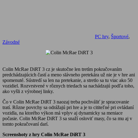
PC hry
,
Športové
,
Závodné
Colin McRae DiRT 3 cz je skutočne len tretím pokračovaním
predchádzajúcich častí a meno slávneho pretekára už nie je v hre ani
spomenuté. Sústredí sa len na pretekanie, a stretlo sa tu viac ako 50
vozidiel. Rozvrstvené v rôznych triedach sa nachádzajú podľa toho,
ako vyšli z výrobnej linky.
Čo v Colin McRae DiRT 3 naozaj treba pochváliť je spracovanie
tratí. Rôzne povrchy sa odrážajú pri hre a je to cititeľné pri ovládaní
vozidla, na ktorého výkon má vplyv aj dynamicky sa meniace
počasie. Colin McRae DiRT 3 sa snaží osloviť masy, čo sa mu aj v
tomto pokračovaní darí.
Screenshoty z hry Colin McRae DiRT 3