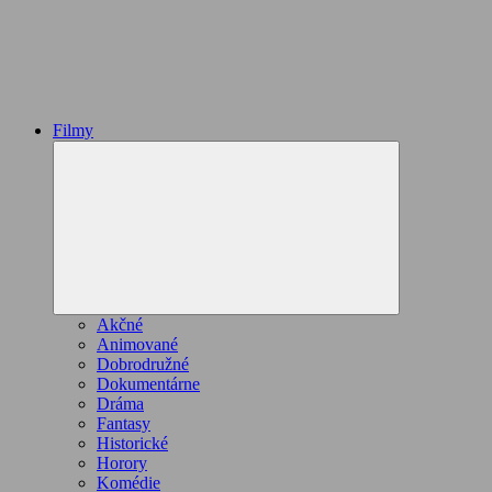
Filmy
Expand
child
menu
Akčné
Animované
Dobrodružné
Dokumentárne
Dráma
Fantasy
Historické
Horory
Komédie