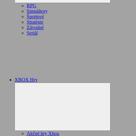
RPG
Simulátory
Športové
Stratégie
Závodné
Seriál
XBOX Hry
Expand
child
menu
Akčné hry Xbox