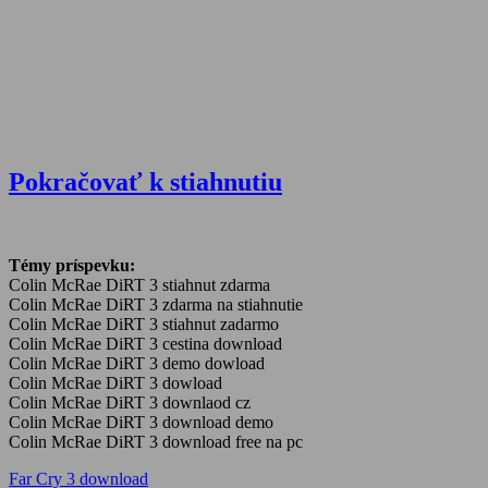
Pokračovať k stiahnutiu
Témy príspevku:
Colin McRae DiRT 3 stiahnut zdarma
Colin McRae DiRT 3 zdarma na stiahnutie
Colin McRae DiRT 3 stiahnut zadarmo
Colin McRae DiRT 3 cestina download
Colin McRae DiRT 3 demo dowload
Colin McRae DiRT 3 dowload
Colin McRae DiRT 3 downlaod cz
Colin McRae DiRT 3 download demo
Colin McRae DiRT 3 download free na pc
Navigácia
Previous
Far Cry 3 download