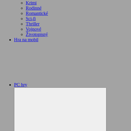
Krimi
Rodinné
Romantické
Sci-fi
Thriller
Vojnové
Životopisný
Hra na mobil
PC hry
Expand
child
menu