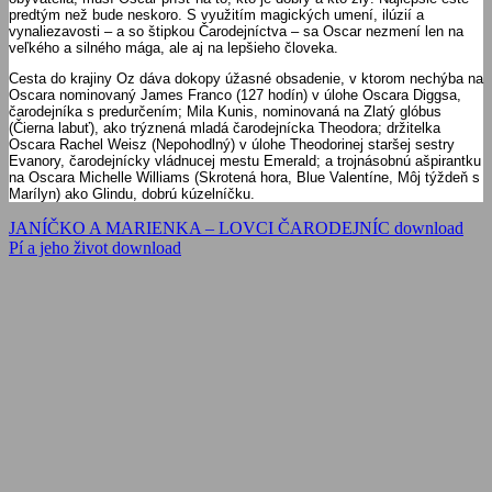
predtým než bude neskoro. S využitím magických umení, ilúzií a
vynaliezavosti – a so štipkou Čarodejníctva – sa Oscar nezmení len na
veľkého a silného mága, ale aj na lepšieho človeka.
Cesta do krajiny Oz dáva dokopy úžasné obsadenie, v ktorom nechýba na
Oscara nominovaný James Franco (127 hodín) v úlohe Oscara Diggsa,
čarodejníka s predurčením; Mila Kunis, nominovaná na Zlatý glóbus
(Čierna labuť), ako trýznená mladá čarodejnícka Theodora; držitelka
Oscara Rachel Weisz (Nepohodlný) v úlohe Theodorinej staršej sestry
Evanory, čarodejnícky vládnucej mestu Emerald; a trojnásobnú ašpirantku
na Oscara Michelle Williams (Skrotená hora, Blue Valentíne, Môj týždeň s
Marílyn) ako Glindu, dobrú kúzelníčku.
Navigácia
Previous
JANÍČKO A MARIENKA – LOVCI ČARODEJNÍC download
Post:
Next
Pí a jeho život download
v
Post:
článku