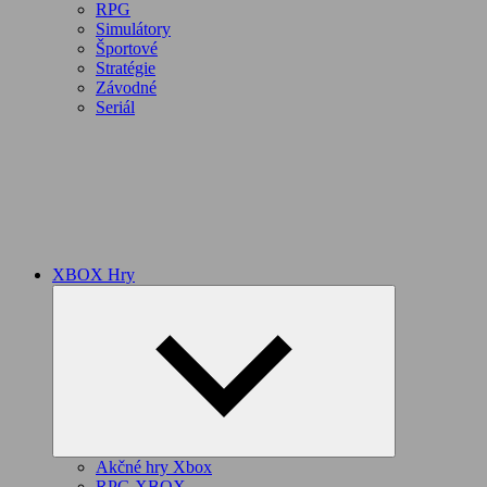
RPG
Simulátory
Športové
Stratégie
Závodné
Seriál
XBOX Hry
Expand
child
menu
Akčné hry Xbox
RPG XBOX