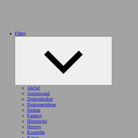
Filmy
Expand
child
menu
Akčné
Animované
Dobrodružné
Dokumentárne
Dráma
Fantasy
Historické
Horory
Komédie
Krimi