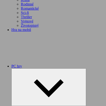
Rodinné
Romantické
Sci-fi
Thriller
Vojnové
Životopisný
Hra na mobil
PC hry
Expand
child
menu