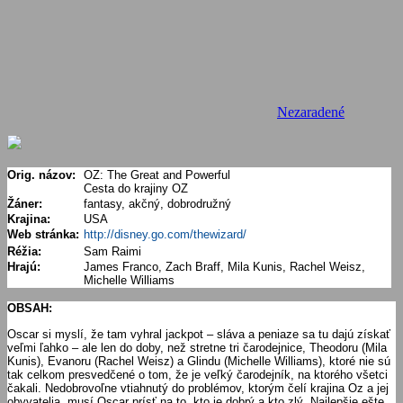
Nezaradené
Orig. názov:
OZ: The Great and Powerful
Cesta do krajiny OZ
Žáner:
fantasy, akčný, dobrodružný
Krajina:
USA
Web stránka:
http://disney.go.com/thewizard/
Réžia:
Sam Raimi
Hrajú:
James Franco, Zach Braff, Mila Kunis, Rachel Weisz,
Michelle Williams
OBSAH:
Oscar si myslí, že tam vyhral jackpot – sláva a peniaze sa tu dajú získať
veľmi ľahko – ale len do doby, než stretne tri čarodejnice, Theodoru (Mila
Kunis), Evanoru (Rachel Weisz) a Glindu (Michelle Williams), ktoré nie sú
tak celkom presvedčené o tom, že je veľký čarodejník, na ktorého všetci
čakali. Nedobrovoľne vtiahnutý do problémov, ktorým čelí krajina Oz a jej
obyvatelia, musí Oscar prísť na to, kto je dobrý a kto zlý. Najlepšie ešte