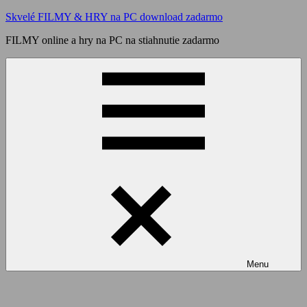
Skip
Skvelé FILMY & HRY na PC download zadarmo
to
FILMY online a hry na PC na stiahnutie zadarmo
content
Menu