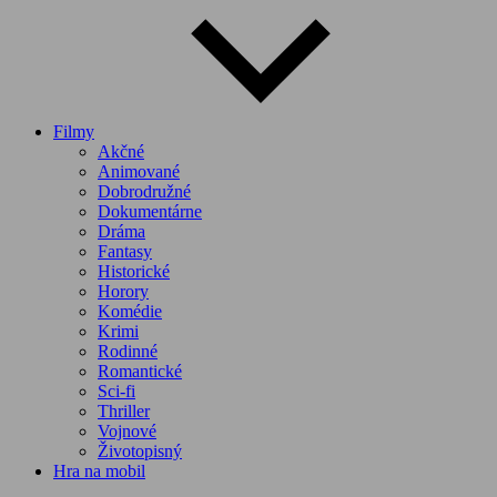
Filmy
Akčné
Animované
Dobrodružné
Dokumentárne
Dráma
Fantasy
Historické
Horory
Komédie
Krimi
Rodinné
Romantické
Sci-fi
Thriller
Vojnové
Životopisný
Hra na mobil