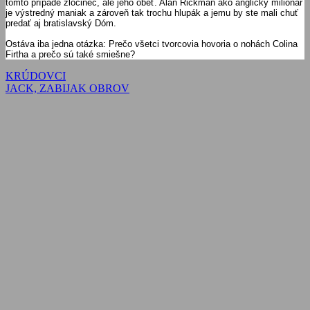
tomto prípade zločinec, ale jeho obeť. Alan Rickman ako anglický milionár
je výstredný maniak a zároveň tak trochu hlupák a jemu by ste mali chuť
predať aj bratislavský Dóm.
Ostáva iba jedna otázka: Prečo všetci tvorcovia hovoria o nohách Colina
Firtha a prečo sú také smiešne?
Navigácia
Previous
KRÚDOVCI
Post:
Next
JACK, ZABIJAK OBROV
v
Post:
článku