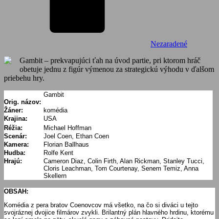
Nezaradené
Gambit – prekvapujúci ťah na úvod partie, pri ktorom hráč
obetuje jednu z figúr výmenou za strategickú výhodu v ďalšom
priebehu hry.
Gambit
Orig. názov:
Žáner:
komédia
Krajina:
USA
Réžia:
Michael Hoffman
Scenár:
Joel Coen, Ethan Coen
Kamera:
Florian Ballhaus
Hudba:
Rolfe Kent
Hrajú:
Cameron Diaz, Colin Firth, Alan Rickman, Stanley Tucci,
Cloris Leachman, Tom Courtenay, Senem Temiz, Anna
Skellern
OBSAH:
Komédia z pera bratov Coenovcov má všetko, na čo si diváci u tejto
svojráznej dvojice filmárov zvykli. Brilantný plán hlavného hrdinu, ktorému