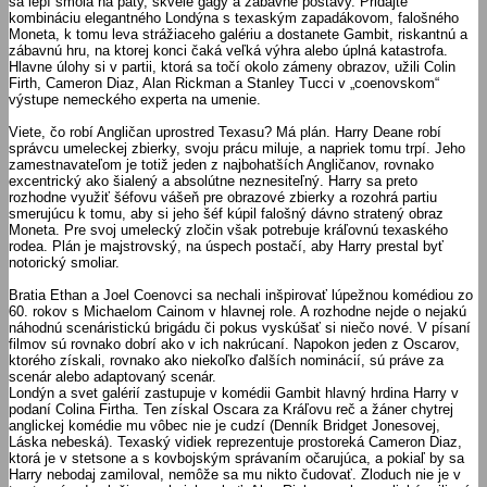
sa lepí smola na päty, skvelé gagy a zábavné postavy. Pridajte
kombináciu elegantného Londýna s texaským zapadákovom, falošného
Moneta, k tomu leva strážiaceho galériu a dostanete Gambit, riskantnú a
zábavnú hru, na ktorej konci čaká veľká výhra alebo úplná katastrofa.
Hlavne úlohy si v partii, ktorá sa točí okolo zámeny obrazov, užili Colin
Firth, Cameron Diaz, Alan Rickman a Stanley Tucci v „coenovskom“
výstupe nemeckého experta na umenie.
Viete, čo robí Angličan uprostred Texasu? Má plán. Harry Deane robí
správcu umeleckej zbierky, svoju prácu miluje, a napriek tomu trpí. Jeho
zamestnavateľom je totiž jeden z najbohatších Angličanov, rovnako
excentrický ako šialený a absolútne neznesiteľný. Harry sa preto
rozhodne využiť šéfovu vášeň pre obrazové zbierky a rozohrá partiu
smerujúcu k tomu, aby si jeho šéf kúpil falošný dávno stratený obraz
Moneta. Pre svoj umelecký zločin však potrebuje kráľovnú texaského
rodea. Plán je majstrovský, na úspech postačí, aby Harry prestal byť
notorický smoliar.
Bratia Ethan a Joel Coenovci sa nechali inšpirovať lúpežnou komédiou zo
60. rokov s Michaelom Cainom v hlavnej role. A rozhodne nejde o nejakú
náhodnú scenáristickú brigádu či pokus vyskúšať si niečo nové. V písaní
filmov sú rovnako dobrí ako v ich nakrúcaní. Napokon jeden z Oscarov,
ktorého získali, rovnako ako niekoľko ďalších nominácií, sú práve za
scenár alebo adaptovaný scenár.
Londýn a svet galérií zastupuje v komédii Gambit hlavný hrdina Harry v
podaní Colina Firtha. Ten získal Oscara za Kráľovu reč a žáner chytrej
anglickej komédie mu vôbec nie je cudzí (Denník Bridget Jonesovej,
Láska nebeská). Texaský vidiek reprezentuje prostoreká Cameron Diaz,
ktorá je v stetsone a s kovbojským správaním očarujúca, a pokiaľ by sa
Harry nebodaj zamiloval, nemôže sa mu nikto čudovať. Zloduch nie je v