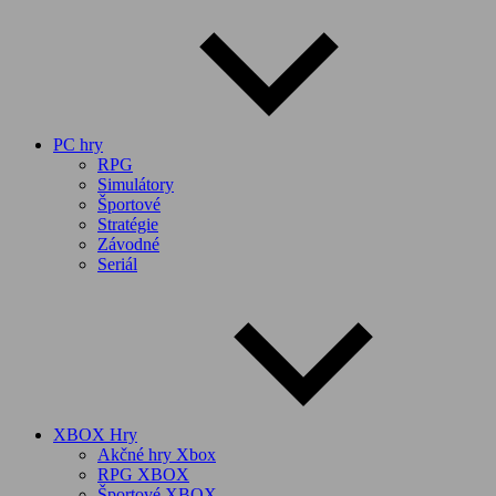
PC hry
RPG
Simulátory
Športové
Stratégie
Závodné
Seriál
XBOX Hry
Akčné hry Xbox
RPG XBOX
Športové XBOX