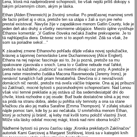
Lena, ktorá má nadprirodzené schopnosti, tie však nejdú príliš dokopy s
takým prízemným citom, akým je láska.
Ethan (Alden Ehrenreich) je životný smoliar. Po predčasnej maminej smrti
de facto prišiel aj o otca, pretože ten sa utápa v žali a syn pre neho
prestal existovať. Navyše žije v zapadákove menom Gatlin County, kde je
jeden deň ako druhý a všetky nesmierne ubíjajúce. Miesto úplne vystihuje
Ethanov komentár: „V Gatline človeka nečaká žiadne prekvapenie. Je to
tá najhlúpejšia diera. Doteraz som si to aspoň myslel. Zdá sa však, že
som sa poriadne sekol…“
K zásadnej zmene Ethanovho pohľadu dôjde vďaka novej spolužiačke,
krásnej a tajomnej černovláske Lene Duchannesovej (Alice Englert).
Ethana na nej najviac fascinuje asi to, že ju pozná, pretože sa mu
opakovane zjavovala v snoch. Lena to v Gatline nebude mať ľahké,
pretože na každého „cudzinca“ sa miestni dívajú cez prsty. A pretože je
Lena neter miestneho čudáka Macona Ravenwooda (Jeremy Irons), je
nenávisť tunajších ľudí priam hmatateľná. Dievčina si z nevraživosti
domácich nič nerobí, pretože má oveľa väčšie trápenie. Ona aj jej príbuzní
sú Zaklínači, mocné bytosti s pozoruhodnými schopnosťami. Nad Lenou
však visí temné prekliatie a jej ostáva už iba sedemdesiatpäť dní do
chvíle, ktorá rozhodne o jej osude: Buď bude dostatočne silná a jej moc
sa pridá na stranu dobra, alebo ju pohltia sily temnoty a ona sa stane
kňažkou zla ako jej matka Sarafine (Emma Thompson). V zúfalej situácii
nájde pomoc tam, kde by ju asi nečakala. U smrteľníka menom Ethan,
ktorý je ochotný jú brániť, aj keby mal kvôli tomu položiť vlastný život.
Môže sila lásky odolať mocnej mágii, ktorá nad nimi oboma krúži?
Nádherné bytosti sú prvou časťou ságy „Kronika prekliatych Zaklínačov“
autoriek Kami Garciovej a Margaret Stohlovej, ktorá sa v kategórii kníh