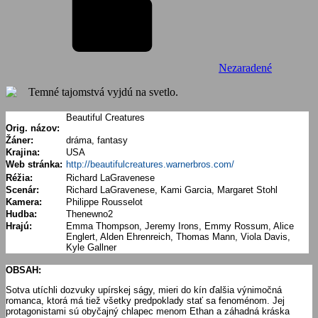
Nezaradené
Temné tajomstvá vyjdú na svetlo.
Beautiful Creatures
Orig. názov:
Žáner:
dráma, fantasy
Krajina:
USA
Web stránka:
http://beautifulcreatures.warnerbros.com/
Réžia:
Richard LaGravenese
Scenár:
Richard LaGravenese, Kami Garcia, Margaret Stohl
Kamera:
Philippe Rousselot
Hudba:
Thenewno2
Hrajú:
Emma Thompson, Jeremy Irons, Emmy Rossum, Alice
Englert, Alden Ehrenreich, Thomas Mann, Viola Davis,
Kyle Gallner
OBSAH:
Sotva utíchli dozvuky upírskej ságy, mieri do kín ďalšia výnimočná
romanca, ktorá má tiež všetky predpoklady stať sa fenoménom. Jej
protagonistami sú obyčajný chlapec menom Ethan a záhadná kráska