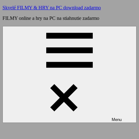
Skip
Skvelé FILMY & HRY na PC download zadarmo
to
FILMY online a hry na PC na stiahnutie zadarmo
content
Menu