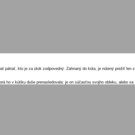
ať pátrať, kto je za útok zodpovedný. Zahnaný do kúta, je nútený prežiť len 
orá ho v kútiku duše prenasledovala: je on súčasťou svojho obleku, alebo sa