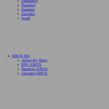
Simulátory
Športové
Stratégie
Závodné
Seriál
XBOX Hry
Akčné hry Xbox
RPG XBOX
Športové XBOX
Závodné XBOX