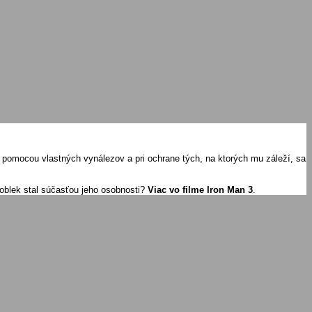
s pomocou vlastných vynálezov a pri ochrane tých, na ktorých mu záleží, sa
 oblek stal súčasťou jeho osobnosti?
Viac vo filme Iron Man 3
.