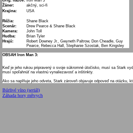
Orig. názov:
Iron Man 3
Žáner:
akčný, sci-fi
Krajina:
USA
Réžia:
Shane Black
Scenár:
Drew Pearce & Shane Black
Kamera:
John Toll
Hudba:
Brian Tyler
Hrajú:
Robert Downey Jr., Gwyneth Paltrow, Don Cheadle, Guy
Pearce, Rebecca Hall, Stephanie Szostak, Ben Kingsley
OBSAH Iron Man 3:
Keď je jeho rukou pripravený o svoje súkromné útočisko, musí sa Stark vyd
musí spoľahnúť na vlastnú vynaliezavosť a inštinkty.
Ako sa naplňuje jeho odveta, Stark zároveň objavuje odpoveď na otázku, kt
Navigácia
Previous
Búrlivé víno (seriál)
Post:
Next
Záhada hory mŕtvych
v
Post:
článku