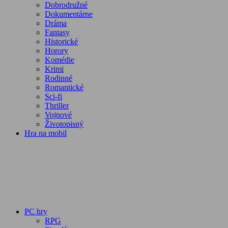
Dobrodružné
Dokumentárne
Dráma
Fantasy
Historické
Horory
Komédie
Krimi
Rodinné
Romantické
Sci-fi
Thriller
Vojnové
Životopisný
Hra na mobil
PC hry
RPG