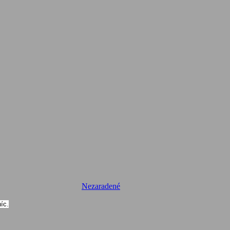
Nezaradené
íc.