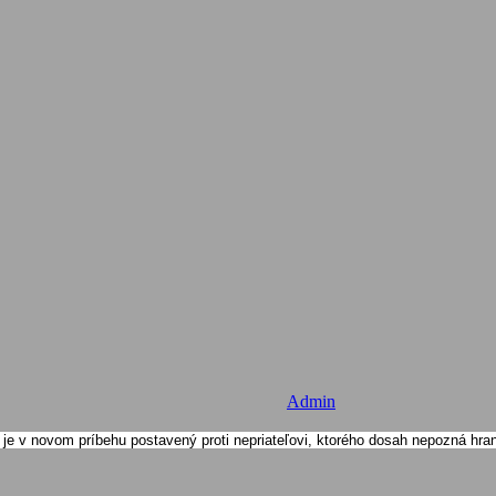
Admin
 je v novom príbehu postavený proti nepriateľovi, ktorého dosah nepozná hran