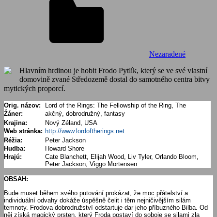
Nezaradené
Hlavním hrdinou je hobit Frodo Pytlík, který se ve své vlastní
domovině zvané Středozemě dostal do samotného centra bitvy
mytických proporcí.
Orig. názov:
Lord of the Rings: The Fellowship of the Ring, The
Žáner:
akčný, dobrodružný, fantasy
Krajina:
Nový Zéland, USA
Web stránka:
http://www.lordoftherings.net
Réžia:
Peter Jackson
Hudba:
Howard Shore
Hrajú:
Cate Blanchett, Elijah Wood, Liv Tyler, Orlando Bloom,
Peter Jackson, Viggo Mortensen
OBSAH:
Bude muset během svého putování prokázat, že moc přátelství a
individuální odvahy dokáže úspěšně čelit i těm nejničivějším silám
temnoty. Frodova dobrodružství odstartuje dar jeho příbuzného Bilba. Od
něj získá magický prsten, který Froda postaví do soboje se silami zla