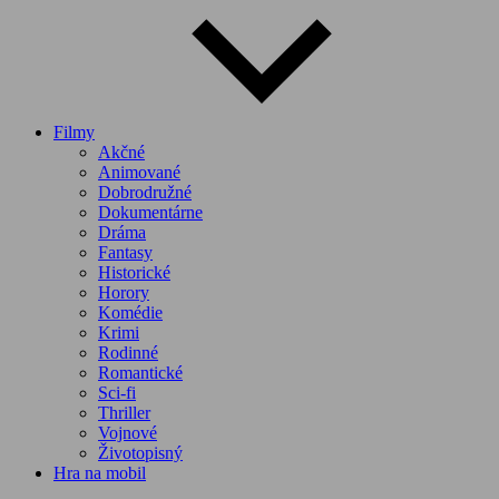
Filmy
Akčné
Animované
Dobrodružné
Dokumentárne
Dráma
Fantasy
Historické
Horory
Komédie
Krimi
Rodinné
Romantické
Sci-fi
Thriller
Vojnové
Životopisný
Hra na mobil