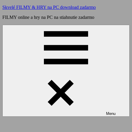
Skip
Skvelé FILMY & HRY na PC download zadarmo
to
FILMY online a hry na PC na stiahnutie zadarmo
content
Menu