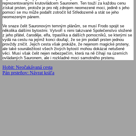
reprezentovanými krutovládcem Sauronem. Ten touží za každou cenu
získat prsten, protože je pro něj zdrojem neomezené moci, jedině s jeho
pomocí se mu může podařit zotročit lid Středozemě a stát se jeho
neomezeným pánem.
Ve snaze čelit Sauronovým temným plánům, se musí Frodo spojit se
několika dalšími bytostmi. Vytvoří s nimi takzvané Společenstvo složené
z jeho přátel, čaroděje, elfa, trpaslíka a dalších pomocníků, se kterými se
vydá na cestu na jejímž konci doufají, že se jim podaří prsten jednou
provždy zničit. Jejich cesta však prokáže, že nejenom magické prsteny,
ale také sounáležitost všech živých bytostí mohou dokázat netušené
věci. Musí však čelit nejen nebezpečím, která na ně číhají na územích
ovládaných Sauronem, ale i rozkladné moci samotného prstenu.
Navigácia
Previous
Hobit: Neočakávaná cesta
Post:
Next
Pán prsteňov: Návrat kráľa
v
Post:
článku