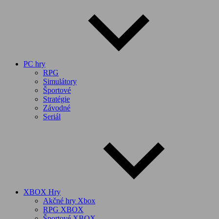
PC hry
RPG
Simulátory
Športové
Stratégie
Závodné
Seriál
XBOX Hry
Akčné hry Xbox
RPG XBOX
Športové XBOX