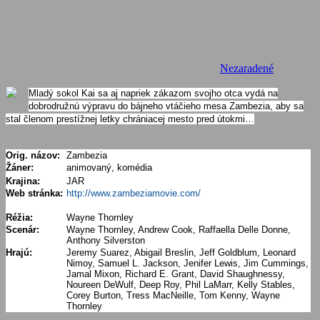
Nezaradené
Mladý sokol Kai sa aj napriek zákazom svojho otca vydá na
dobrodružnú výpravu do bájneho vtáčieho mesa Zambezia, aby sa
stal členom prestížnej letky chrániacej mesto pred útokmi…
Orig. názov:
Zambezia
Žáner:
animovaný, komédia
Krajina:
JAR
Web stránka:
http://www.zambeziamovie.com/
Réžia:
Wayne Thornley
Scenár:
Wayne Thornley, Andrew Cook, Raffaella Delle Donne,
Anthony Silverston
Hrajú:
Jeremy Suarez, Abigail Breslin, Jeff Goldblum, Leonard
Nimoy, Samuel L. Jackson, Jenifer Lewis, Jim Cummings,
Jamal Mixon, Richard E. Grant, David Shaughnessy,
Noureen DeWulf, Deep Roy, Phil LaMarr, Kelly Stables,
Corey Burton, Tress MacNeille, Tom Kenny, Wayne
Thornley