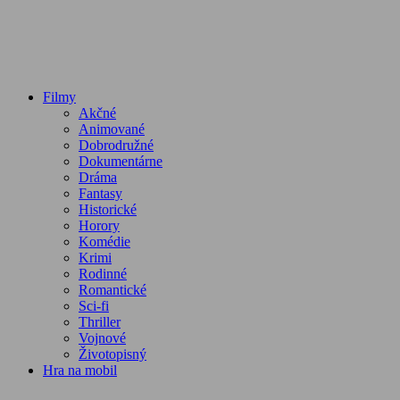
Filmy
Akčné
Animované
Dobrodružné
Dokumentárne
Dráma
Fantasy
Historické
Horory
Komédie
Krimi
Rodinné
Romantické
Sci-fi
Thriller
Vojnové
Životopisný
Hra na mobil