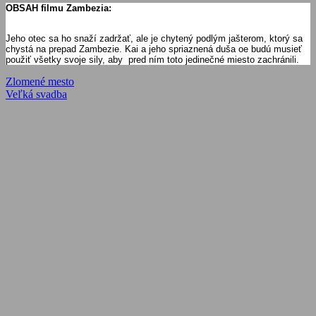
OBSAH filmu Zambezia:
Jeho otec sa ho snaží zadržať, ale je chytený podlým jašterom, ktorý sa
chystá na prepad Zambezie. Kai a jeho spriaznená duša oe budú musieť
použiť všetky svoje sily, aby pred ním toto jedinečné miesto zachránili.
Navigácia
Previous
Zlomené mesto
Post:
Next
Veľká svadba
v
Post:
článku