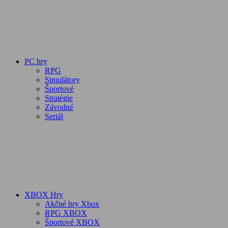
PC hry
RPG
Simulátory
Športové
Stratégie
Závodné
Seriál
XBOX Hry
Akčné hry Xbox
RPG XBOX
Športové XBOX