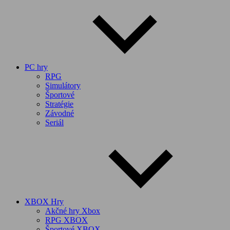
PC hry
RPG
Simulátory
Športové
Stratégie
Závodné
Seriál
XBOX Hry
Akčné hry Xbox
RPG XBOX
Športové XBOX