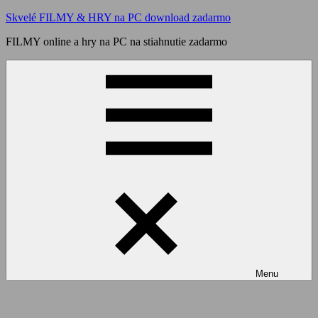
Skip
Skvelé FILMY & HRY na PC download zadarmo
to
FILMY online a hry na PC na stiahnutie zadarmo
content
Menu