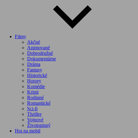
Filmy
Akčné
Animované
Dobrodružné
Dokumentárne
Dráma
Fantasy
Historické
Horory
Komédie
Krimi
Rodinné
Romantické
Sci-fi
Thriller
Vojnové
Životopisný
Hra na mobil