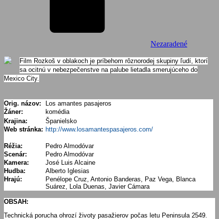
Nezaradené
Film Rozkoš v oblakoch je príbehom rôznorodej skupiny ľudí, ktorí
sa ocitnú v nebezpečenstve na palube lietadla smerujúceho do
Mexico City.
Orig. názov:
Los amantes pasajeros
Žáner:
komédia
Krajina:
Španielsko
Web stránka:
http://www.losamantespasajeros.com/
Réžia:
Pedro Almodóvar
Scenár:
Pedro Almodóvar
Kamera:
José Luis Alcaine
Hudba:
Alberto Iglesias
Hrajú:
Penélope Cruz, Antonio Banderas, Paz Vega, Blanca
Suárez, Lola Duenas, Javier Cámara
OBSAH:
Technická porucha ohrozí životy pasažierov počas letu Peninsula 2549.