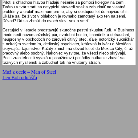
Piloti s chladnou hlavou hľadajú riešenie za pomoci kolegov na zemi.
Tvárou v tvár smrti sa netypickí stevardi snažia zabudnúť na vlastné
problémy a urobiť maximum pre to, aby si cestujúci let čo najviac užili.
Ukáže sa, že život v oblakoch je rovnako zamotaný ako ten na zemi.
Dôvod? Dá sa zhrnúť do dvoch slov: sex a smrť.
Cestujúci v lietadle predstavujú skutočne pestrú skupinu ľudí. V Business
triede sedí novomanželský pár, svatobní hostia, finančník a defraudant,
neúprosný v obchodoch no zároveň citlivý otec, ďalej notorický sukničkár
s nekalým svedomím, dedinský psychiater, kráľovná bulváru a Mexičan
ukrývajúci tajomstvo. Každý z nich má dôvod letieť do Mexico City, či už
pracovný alebo osobný. Nakoniec vysvitne, že všetci niečo skrývajú.
Pocit zraniteľnosti vyvolá u pasažierov i posádky nutkanie zbaviť sa
ťaživých myšlienok a zabudnúť tak na vnútorný strach.
Navigácia
Previous
Muž z ocele – Man of Steel
Post:
Next
Len Boh odpúšťa
v
Post:
článku