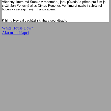
Všechny, které má Smoke v repertoáru, jsou původní a přímo pro film je
složil Jan Ponocný alias Cirkus Ponorka. Ve filmu si navíc i zahrál roli
bubeníka se zajímavým handicapem.
K filmu Revival vychází i kniha a soundtrack.
Navigácia
Previous
White House Down
Post:
Next
Ako malí chlapci
v
Post:
článku