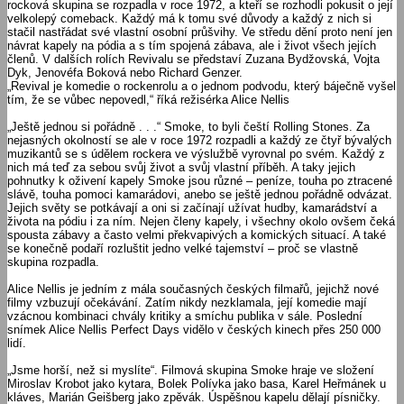
rocková skupina se rozpadla v roce 1972, a kteří se rozhodli pokusit o její
velkolepý comeback. Každý má k tomu své důvody a každý z nich si
stačil nastřádat své vlastní osobní průšvihy. Ve středu dění proto není jen
návrat kapely na pódia a s tím spojená zábava, ale i život všech jejích
členů. V dalších rolích Revivalu se představí Zuzana Bydžovská, Vojta
Dyk, Jenovéfa Boková nebo Richard Genzer.
„Revival je komedie o rockenrolu a o jednom podvodu, který báječně vyšel
tím, že se vůbec nepovedl,“ říká režisérka Alice Nellis
„Ještě jednou si pořádně . . .“ Smoke, to byli čeští Rolling Stones. Za
nejasných okolností se ale v roce 1972 rozpadli a každý ze čtyř bývalých
muzikantů se s údělem rockera ve výslužbě vyrovnal po svém. Každý z
nich má teď za sebou svůj život a svůj vlastní příběh. A taky jejich
pohnutky k oživení kapely Smoke jsou různé – peníze, touha po ztracené
slávě, touha pomoci kamarádovi, anebo se ještě jednou pořádně odvázat.
Jejich světy se potkávají a oni si začínají užívat hudby, kamarádství a
života na pódiu i za ním. Nejen členy kapely, i všechny okolo ovšem čeká
spousta zábavy a často velmi překvapivých a komických situací. A také
se konečně podaří rozluštit jedno velké tajemství – proč se vlastně
skupina rozpadla.
Alice Nellis je jedním z mála současných českých filmařů, jejichž nové
filmy vzbuzují očekávání. Zatím nikdy nezklamala, její komedie mají
vzácnou kombinaci chvály kritiky a smíchu publika v sále. Poslední
snímek Alice Nellis Perfect Days vidělo v českých kinech přes 250 000
lidí.
„Jsme horší, než si myslíte“. Filmová skupina Smoke hraje ve složení
Miroslav Krobot jako kytara, Bolek Polívka jako basa, Karel Heřmánek u
kláves, Marián Geišberg jako zpěvák. Úspěšnou kapelu dělají písničky.