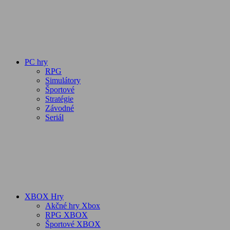
PC hry
RPG
Simulátory
Športové
Stratégie
Závodné
Seriál
XBOX Hry
Akčné hry Xbox
RPG XBOX
Športové XBOX