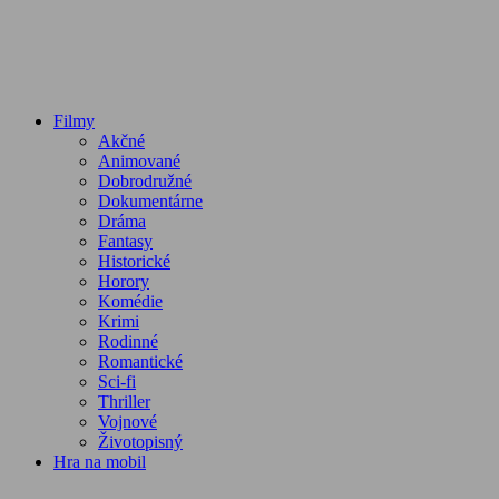
Filmy
Akčné
Animované
Dobrodružné
Dokumentárne
Dráma
Fantasy
Historické
Horory
Komédie
Krimi
Rodinné
Romantické
Sci-fi
Thriller
Vojnové
Životopisný
Hra na mobil