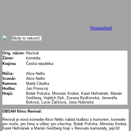
Nezaradené
Nikdy to nekončí.
Orig. názov:
Revival
Žáner:
komédia
Krajina:
Česká republika
Réžia:
Alice Nellis
Scenár:
Alice Nellis
Kamera:
Matěj Cibulka
Hudba:
Jan Ponocný
Hrajú:
Bolek Polívka, Miroslav Krobot, Karel Heřmánek, Marián
Geišberg, Vojtěch Dyk, Zuzana Bydžovská, Jenovéfa
Boková, Lucie Žáčková, Jana Hubinská
OBSAH filmu Revival:
Revival je nová komedie Alice Nellis nabitá hudbou a humorem, komedie
pro muže, pro ženy a vůbec pro všechny. Bolek Polívka, Miroslav Krobot,
Karel Heřmánek a Marián Geišberg hrají v Revivalu kamarády, jejichž