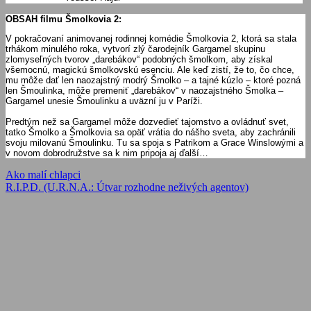
OBSAH filmu Šmolkovia 2:
V pokračovaní animovanej rodinnej komédie Šmolkovia 2, ktorá sa stala
trhákom minulého roka, vytvorí zlý čarodejník Gargamel skupinu
zlomyseľných tvorov „darebákov“ podobných šmolkom, aby získal
všemocnú, magickú šmolkovskú esenciu. Ale keď zistí, že to, čo chce,
mu môže dať len naozajstný modrý Šmolko – a tajné kúzlo – ktoré pozná
len Šmoulinka, môže premeniť „darebákov“ v naozajstného Šmolka –
Gargamel unesie Šmoulinku a uväzní ju v Paríži.
Predtým než sa Gargamel môže dozvedieť tajomstvo a ovládnuť svet,
tatko Šmolko a Šmolkovia sa opäť vrátia do nášho sveta, aby zachránili
svoju milovanú Šmoulinku. Tu sa spoja s Patrikom a Grace Winslowými a
v novom dobrodružstve sa k nim pripoja aj ďalší…
Navigácia
Previous
Ako malí chlapci
Post:
Next
R.I.P.D. (U.R.N.A.: Útvar rozhodne neživých agentov)
v
Post:
článku