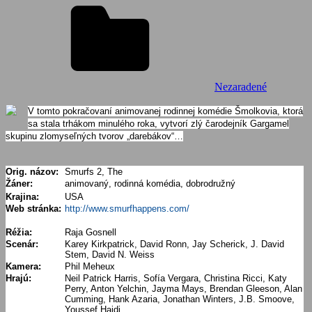
Nezaradené
V tomto pokračovaní animovanej rodinnej komédie Šmolkovia, ktorá
sa stala trhákom minulého roka, vytvorí zlý čarodejník Gargamel
skupinu zlomyseľných tvorov „darebákov“…
Orig. názov:
Smurfs 2, The
Žáner:
animovaný, rodinná komédia, dobrodružný
Krajina:
USA
Web stránka:
http://www.smurfhappens.com/
Réžia:
Raja Gosnell
Scenár:
Karey Kirkpatrick, David Ronn, Jay Scherick, J. David
Stem, David N. Weiss
Kamera:
Phil Meheux
Hrajú:
Neil Patrick Harris, Sofía Vergara, Christina Ricci, Katy
Perry, Anton Yelchin, Jayma Mays, Brendan Gleeson, Alan
Cumming, Hank Azaria, Jonathan Winters, J.B. Smoove,
Youssef Hajdi