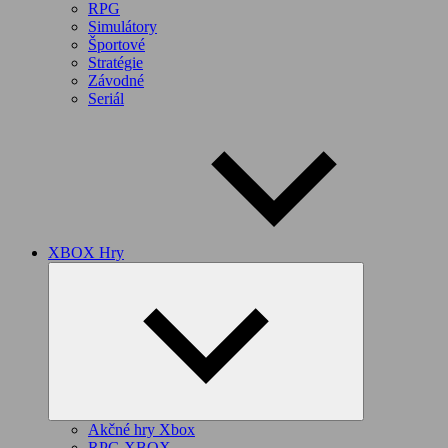
RPG
Simulátory
Športové
Stratégie
Závodné
Seriál
XBOX Hry
Expand
child
menu
Akčné hry Xbox
RPG XBOX