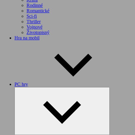
Rodinné
Romantické
Sci-fi
Thriller
Vojnové
Životopisný
Hra na mobil
PC hry
Expand
child
menu