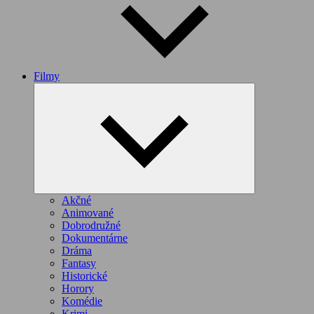
Filmy
Expand
child
menu
Akčné
Animované
Dobrodružné
Dokumentárne
Dráma
Fantasy
Historické
Horory
Komédie
Krimi