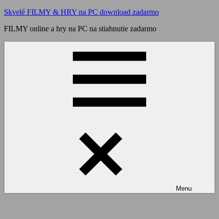
Skip
Skvelé FILMY & HRY na PC download zadarmo
to
FILMY online a hry na PC na stiahnutie zadarmo
content
Menu