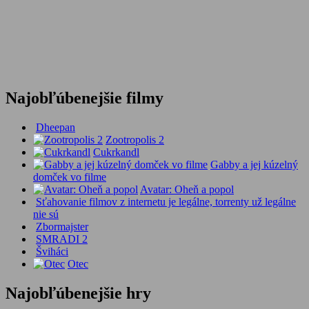
Najobľúbenejšie filmy
Dheepan
Zootropolis 2
Cukrkandl
Gabby a jej kúzelný
domček vo filme
Avatar: Oheň a popol
Sťahovanie filmov z internetu je legálne, torrenty už legálne
nie sú
Zbormajster
SMRADI 2
Šviháci
Otec
Najobľúbenejšie hry