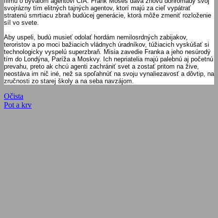
filmu o bývalom agentovi CIA. Frank Moses dáva znovu dohromady svoj
svojrázny tím elitných tajných agentov, ktorí majú za cieľ vypátrať
stratenú smrtiacu zbraň budúcej generácie, ktorá môže zmeniť rozloženie
síl vo svete.
Aby uspeli, budú musieť odolať hordám nemilosrdných zabijakov,
teroristov a po moci bažiacich vládnych úradníkov, túžiacich vyskúšať si
technologicky vyspelú superzbraň. Misia zavedie Franka a jeho nesúrodý
tím do Londýna, Paríža a Moskvy. Ich nepriatelia majú palebnú aj početnú
prevahu, preto ak chcú agenti zachrániť svet a zostať pritom na žive,
neostáva im nič iné, než sa spoľahnúť na svoju vynaliezavosť a dôvtip, na
zručnosti zo starej školy a na seba navzájom.
Navigácia
Previous
Očista
Post:
Next
Pot a krv
v
Post:
článku