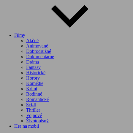
Filmy
Akčné
Animované
Dobrodružné
Dokumentárne
Dráma
Fantasy
Historické
Horory
Komédie
Krimi
Rodinné
Romantické
Sci-fi
Thriller
Vojnové
Životopisný
Hra na mobil