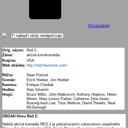
Nezaradené
Tí najlepší nikdy neodpočívajú.
Orig. názov:
Red 2
Žáner:
akčná krimikomédia
Krajina:
USA
Web stránka:
http://red-themovie.com/
Réžia:
Dean Parisot
Scenár:
Erich Hoeber, Jon Hoeber
Kamera:
Enrique Chediak
Hudba:
Alan Silvestri
Hrajú:
Bruce Willis, John Malkovich, Anthony Hopkins, Helen
Mirren, Mary-Louise Parker, Catherine Zeta-Jones,
Byeong-heon Lee, Titus Welliver, David Thewlis, Neal
McDonough
OBSAH filmu Red 2:
Nabitá akčná komédia RED 2 je pokračovaním celosvetovo úspešného