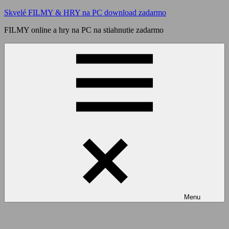
Skip
Skvelé FILMY & HRY na PC download zadarmo
to
FILMY online a hry na PC na stiahnutie zadarmo
content
Menu