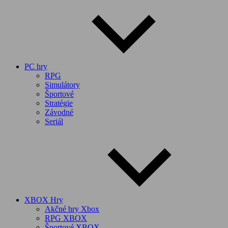
PC hry
RPG
Simulátory
Športové
Stratégie
Závodné
Seriál
XBOX Hry
Akčné hry Xbox
RPG XBOX
Športové XBOX