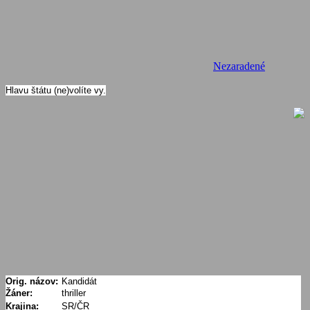
Nezaradené
Hlavu štátu (ne)volíte vy.
Orig. názov:
Kandidát
Žáner:
thriller
Krajina:
SR/ČR