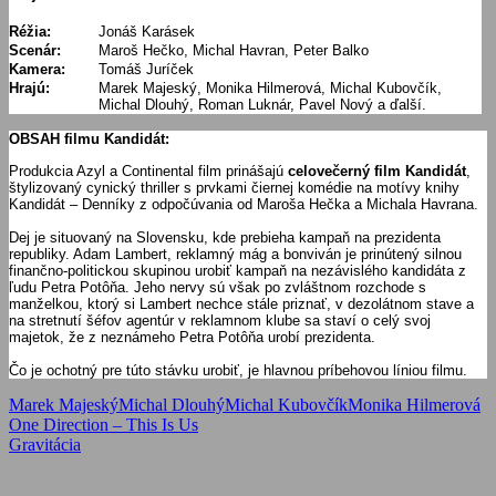
Réžia:
Jonáš Karásek
Scenár:
Maroš Hečko, Michal Havran, Peter Balko
Kamera:
Tomáš Juríček
Hrajú:
Marek Majeský, Monika Hilmerová, Michal Kubovčík,
Michal Dlouhý, Roman Luknár, Pavel Nový a ďalší.
OBSAH filmu Kandidát:
Produkcia Azyl a Continental film prinášajú
celovečerný film Kandidát
,
štylizovaný cynický thriller s prvkami čiernej komédie na motívy knihy
Kandidát – Denníky z odpočúvania od Maroša Hečka a Michala Havrana.
Dej je situovaný na Slovensku, kde prebieha kampaň na prezidenta
republiky. Adam Lambert, reklamný mág a bonviván je prinútený silnou
finančno-politickou skupinou urobiť kampaň na nezávislého kandidáta z
ľudu Petra Potôňa. Jeho nervy sú však po zvláštnom rozchode s
manželkou, ktorý si Lambert nechce stále priznať, v dezolátnom stave a
na stretnutí šéfov agentúr v reklamnom klube sa staví o celý svoj
majetok, že z neznámeho Petra Potôňa urobí prezidenta.
Čo je ochotný pre túto stávku urobiť, je hlavnou príbehovou líniou filmu.
Marek Majeský
Michal Dlouhý
Michal Kubovčík
Monika Hilmerová
Navigácia
Previous
One Direction – This Is Us
Post:
Next
Gravitácia
v
Post:
článku