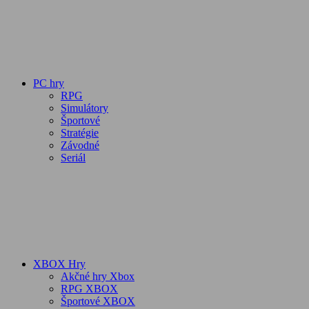
PC hry
RPG
Simulátory
Športové
Stratégie
Závodné
Seriál
XBOX Hry
Akčné hry Xbox
RPG XBOX
Športové XBOX