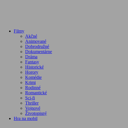
Filmy
Akčné
Animované
Dobrodružné
Dokumentárne
Dráma
Fantasy
Historické
Horory
Komédie
Krimi
Rodinné
Romantické
Sci-fi
Thriller
Vojnové
Životopisný
Hra na mobil