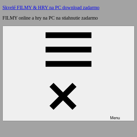
Skip
Skvelé FILMY & HRY na PC download zadarmo
to
FILMY online a hry na PC na stiahnutie zadarmo
content
Menu