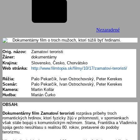
Nezaradené
Dokumentárny film o troch mužoch, ktorí túžili byť hrdinami.
Orig. názov:
Zamatoví teroristi
Žáner:
dokumentárny
Krajina:
Slovensko, Česko, Chorvátsko
Web stránka:
http://www.filmtopia.sk/filmy/10/17/zamatovi-teroristi/
Réžia:
Palo Pekarčík, Ivan Ostrochovský, Peter Kerekes
Scenár:
Palo Pekarčík, Ivan Ostrochovský, Peter Kerekes
Kamera:
Martin Kollár
Hudba:
Marián Čurko
OBSAH:
Dokumentárny film Zamatoví teroristi
rozpráva príbehy troch
romantických hrdinov, ktorí fyzicky žijú v prítomnosti, v spomienkach
však stále bojujú s komunistickým režimom. Stana, Františka a Vladimíra
spája gesto nesúhlasu s realitou 80. rokov, pretavené do podoby
terorizmu.