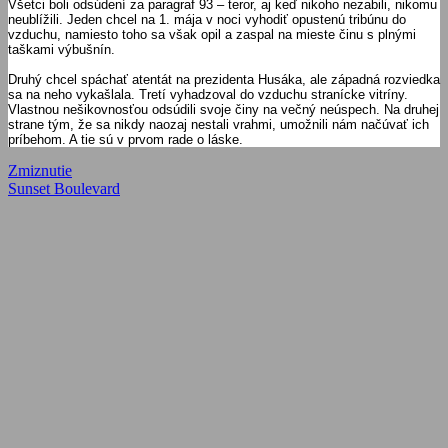
Všetci boli odsúdení za paragraf 93 – teror, aj keď nikoho nezabili, nikomu
neublížili. Jeden chcel na 1. mája v noci vyhodiť opustenú tribúnu do
vzduchu, namiesto toho sa však opil a zaspal na mieste činu s plnými
taškami výbušnín.
Druhý chcel spáchať atentát na prezidenta Husáka, ale západná rozviedka
sa na neho vykašlala. Tretí vyhadzoval do vzduchu stranícke vitríny.
Vlastnou nešikovnosťou odsúdili svoje činy na večný neúspech. Na druhej
strane tým, že sa nikdy naozaj nestali vrahmi, umožnili nám načúvať ich
príbehom. A tie sú v prvom rade o láske.
Navigácia
Previous
Zmiznutie
Post:
Next
Sunset Boulevard
v
Post:
článku