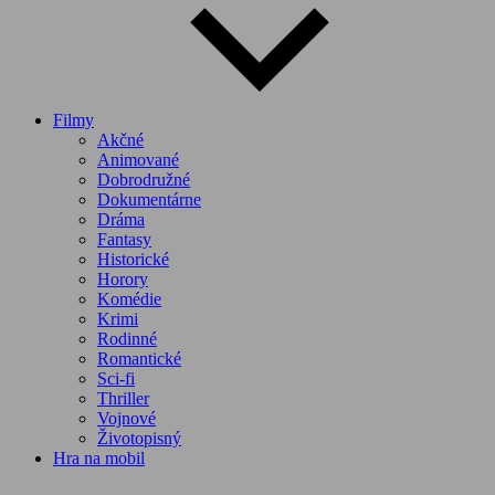
Filmy
Akčné
Animované
Dobrodružné
Dokumentárne
Dráma
Fantasy
Historické
Horory
Komédie
Krimi
Rodinné
Romantické
Sci-fi
Thriller
Vojnové
Životopisný
Hra na mobil