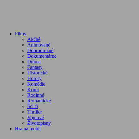
Filmy
Akčné
Animované
Dobrodružné
Dokumentárne
Dráma
Fantasy
Historické
Horory
Komédie
Krimi
Rodinné
Romantické
Sci-fi
Thriller
Vojnové
Životopisný
Hra na mobil