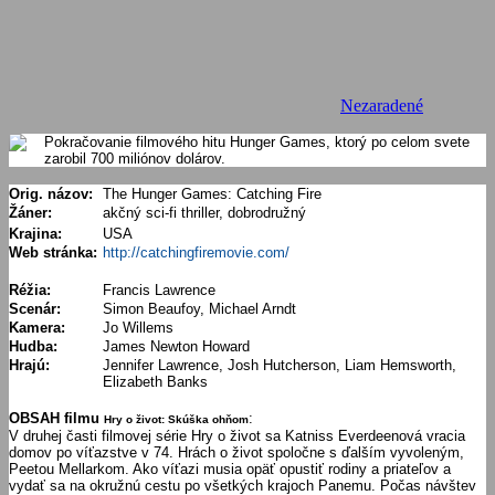
Nezaradené
Pokračovanie filmového hitu Hunger Games, ktorý po celom svete
zarobil 700 miliónov dolárov.
Orig. názov:
The Hunger Games: Catching Fire
Žáner:
akčný sci-fi thriller, dobrodružný
Krajina:
USA
Web stránka:
http://catchingfiremovie.com/
Réžia:
Francis Lawrence
Scenár:
Simon Beaufoy, Michael Arndt
Kamera:
Jo Willems
Hudba:
James Newton Howard
Hrajú:
Jennifer Lawrence, Josh Hutcherson, Liam Hemsworth,
Elizabeth Banks
OBSAH filmu
:
Hry o život: Skúška ohňom
V druhej časti filmovej série Hry o život sa Katniss Everdeenová vracia
domov po víťazstve v 74. Hrách o život spoločne s ďalším vyvoleným,
Peetou Mellarkom. Ako víťazi musia opäť opustiť rodiny a priateľov a
vydať sa na okružnú cestu po všetkých krajoch Panemu. Počas návštev