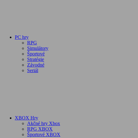
PC hry
RPG
Simulátory
Športové
Stratégie
Závodné
Seriál
XBOX Hry
Akčné hry Xbox
RPG XBOX
Športové XBOX