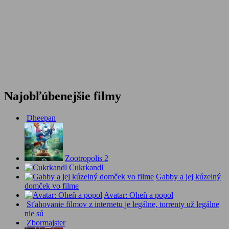
Najobľúbenejšie filmy
Dheepan
Zootropolis 2
Cukrkandl
Gabby a jej kúzelný
domček vo filme
Avatar: Oheň a popol
Sťahovanie filmov z internetu je legálne, torrenty už legálne
nie sú
Zbormajster