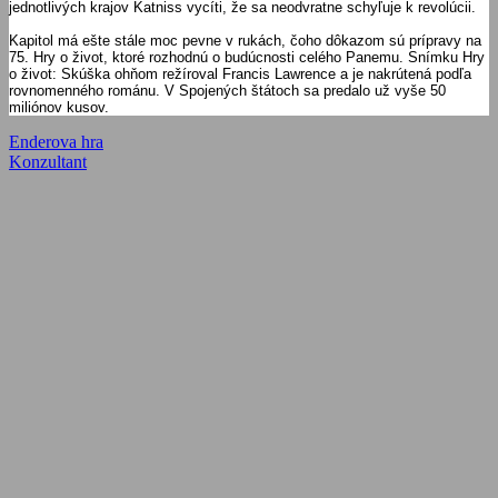
jednotlivých krajov Katniss vycíti, že sa neodvratne schyľuje k revolúcii.
Kapitol má ešte stále moc pevne v rukách, čoho dôkazom sú prípravy na
75. Hry o život, ktoré rozhodnú o budúcnosti celého Panemu. Snímku Hry
o život: Skúška ohňom režíroval Francis Lawrence a je nakrútená podľa
rovnomenného románu. V Spojených štátoch sa predalo už vyše 50
miliónov kusov.
Navigácia
Previous
Enderova hra
Post:
Next
Konzultant
v
Post:
článku