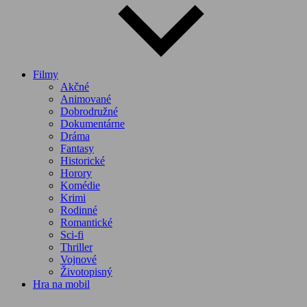
Filmy
Akčné
Animované
Dobrodružné
Dokumentárne
Dráma
Fantasy
Historické
Horory
Komédie
Krimi
Rodinné
Romantické
Sci-fi
Thriller
Vojnové
Životopisný
Hra na mobil