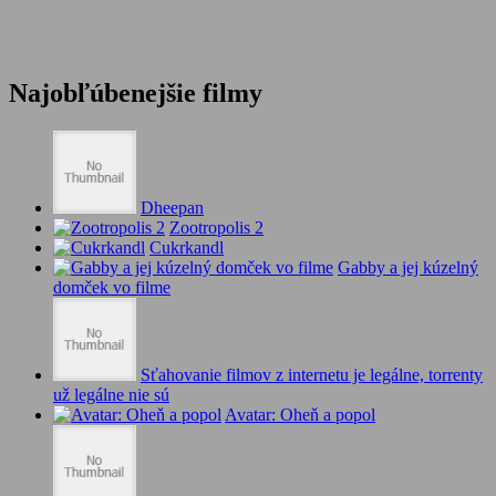
Najobľúbenejšie filmy
Dheepan
Zootropolis 2
Cukrkandl
Gabby a jej kúzelný
domček vo filme
Sťahovanie filmov z internetu je legálne, torrenty
už legálne nie sú
Avatar: Oheň a popol