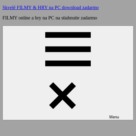
Skip
Skvelé FILMY & HRY na PC download zadarmo
to
FILMY online a hry na PC na stiahnutie zadarmo
content
Menu