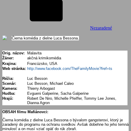
Nezaradené
Čierna komédia z dielne Luca Bessona.
Orig. názov:
Malavita
Žáner:
akčná krimikomédia
Krajina:
Francúzsko, USA
Web stránka:
http://www.facebook.com/TheFamilyMovie?fref=ts
Réžia:
Luc Besson
Scenár:
Luc Besson, Michael Caleo
Kamera:
Thierry Arbogast
Hudba:
Evgueni Galperine, Sacha Galperine
Hrajú:
Robert De Niro, Michelle Pfeiffer, Tommy Lee Jones,
Dianna Agron
OBSAH filmu Mafiánovci:
Čierna komédia z dielne Luca Bessona o bývalom gangsterovi, ktorý je
zaradený do programu na ochranu svedkov. Avšak dobehne ho jeho temná
minulosť a on musí vziať opäť do rúk zbraň.