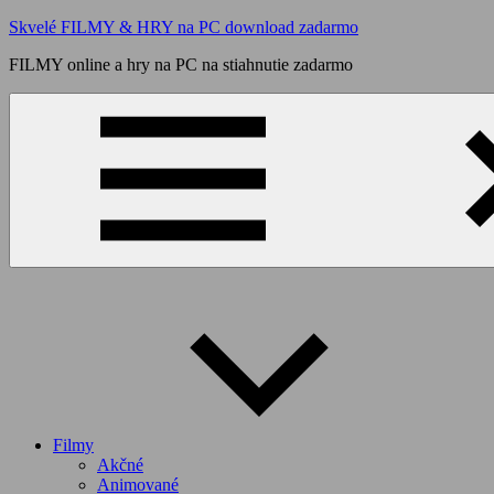
Skip
Skvelé FILMY & HRY na PC download zadarmo
to
FILMY online a hry na PC na stiahnutie zadarmo
content
Filmy
Akčné
Animované