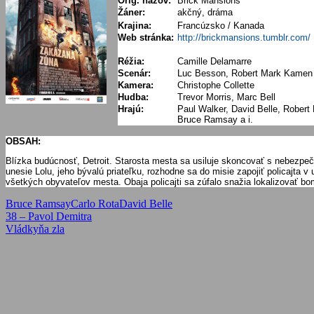
Orig. názov:
Brick Mansions
Žáner:
akčný, dráma
Krajina:
Francúzsko / Kanada
Web stránka:
http://brickmansions.tumblr.com/
Réžia:
Camille Delamarre
Scenár:
Luc Besson, Robert Mark Kamen
Kamera:
Christophe Collette
Hudba:
Trevor Morris, Marc Bell
Hrajú:
Paul Walker, David Belle, Robert 
Bruce Ramsay a i.
OBSAH:
Blízka budúcnosť, Detroit. Starosta mesta sa usiluje skoncovať s nebezp
unesie Lolu, jeho bývalú priateľku, rozhodne sa do misie zapojiť policajta
všetkých obyvateľov mesta. Obaja policajti sa zúfalo snažia lokalizovať b
Bruce Ramsay
Carlo Rota
David Belle
Navigácia
Previous
38 – Pavol Demitra
Post:
Next
Vládkyňa zla
v
Post:
článku