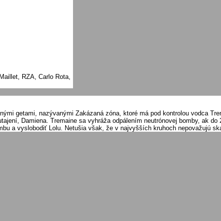
Maillet, RZA, Carlo Rota,
ečnými getami, nazývanými Zakázaná zóna, ktoré má pod kontrolou vodca Tr
 v utajení, Damiena. Tremaine sa vyhráža odpálením neutrónovej bomby, ak do 
ombu a vyslobodiť Lolu. Netušia však, že v najvyšších kruhoch nepovažujú sk