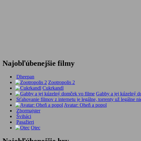
Najobľúbenejšie filmy
Dheepan
Zootropolis 2
Cukrkandl
Gabby a jej kúzelný d
Sťahovanie filmov z internetu je legálne, torrenty už legálne ni
Avatar: Oheň a popol
Zbormajster
Šviháci
Pasažieri
Otec