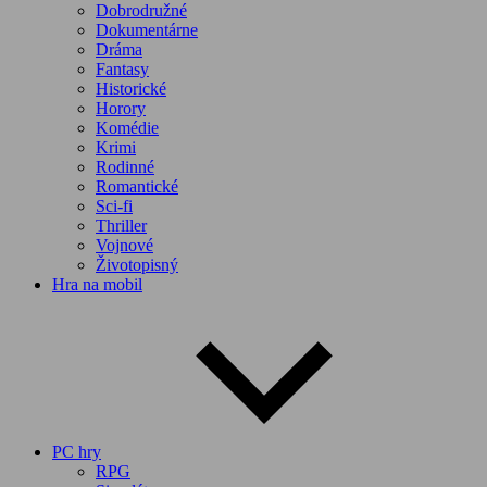
Dobrodružné
Dokumentárne
Dráma
Fantasy
Historické
Horory
Komédie
Krimi
Rodinné
Romantické
Sci-fi
Thriller
Vojnové
Životopisný
Hra na mobil
PC hry
RPG