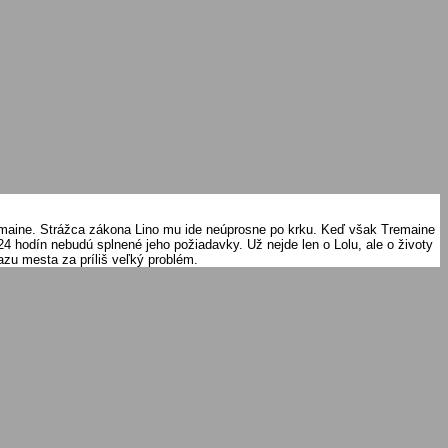
emaine. Strážca zákona Lino mu ide neúprosne po krku. Keď však Tremaine
24 hodín nebudú splnené jeho požiadavky. Už nejde len o Lolu, ale o životy
azu mesta za príliš veľký problém.