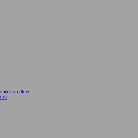
omček vo filme
e sú