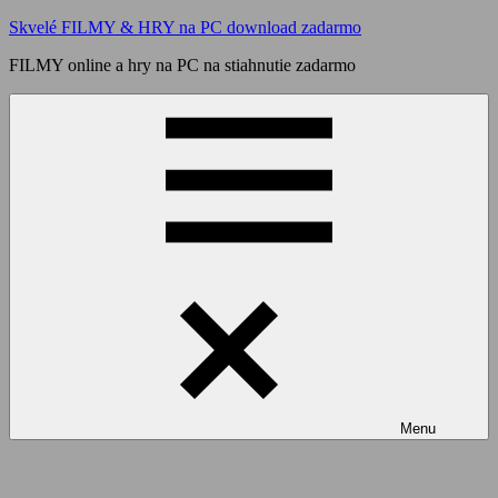
Skip
Skvelé FILMY & HRY na PC download zadarmo
to
FILMY online a hry na PC na stiahnutie zadarmo
content
Menu