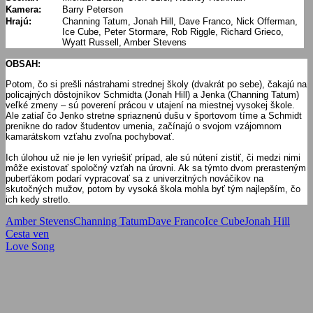
Kamera:
Barry Peterson
Hrajú:
Channing Tatum, Jonah Hill, Dave Franco, Nick Offerman,
Ice Cube, Peter Stormare, Rob Riggle, Richard Grieco,
Wyatt Russell, Amber Stevens
OBSAH:
Potom, čo si prešli nástrahami strednej školy (dvakrát po sebe), čakajú na
policajných dôstojníkov Schmidta (Jonah Hill) a Jenka (Channing Tatum)
veľké zmeny – sú poverení prácou v utajení na miestnej vysokej škole.
Ale zatiaľ čo Jenko stretne spriaznenú dušu v športovom tíme a Schmidt
prenikne do radov študentov umenia, začínajú o svojom vzájomnom
kamarátskom vzťahu zvoľna pochybovať.
Ich úlohou už nie je len vyriešiť prípad, ale sú nútení zistiť, či medzi nimi
môže existovať spoločný vzťah na úrovni. Ak sa týmto dvom prerasteným
puberťákom podarí vypracovať sa z univerzitných nováčikov na
skutočných mužov, potom by vysoká škola mohla byť tým najlepším, čo
ich kedy stretlo.
Amber Stevens
Channing Tatum
Dave Franco
Ice Cube
Jonah Hill
Navigácia
Previous
Cesta ven
Post:
Next
Love Song
v
Post:
článku