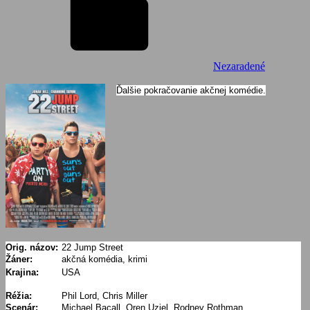
Nezaradené
Ďalšie pokračovanie akčnej komédie.
Orig. názov:
22 Jump Street
Žáner:
akčná komédia, krimi
Krajina:
USA
Réžia:
Phil Lord, Chris Miller
Scenár:
Michael Bacall, Oren Uziel, Rodney Rothman