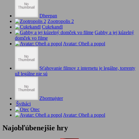
Dheepan
Zootropolis 2
Cukrkandl
Gabby a jej kúzelný
domček vo filme
Avatar: Oheň a popol
Sťahovanie filmov z internetu je legálne, torrenty
už legálne nie sú
Zbormajster
Šviháci
Otec
Avatar: Oheň a popol
Najobľúbenejšie hry