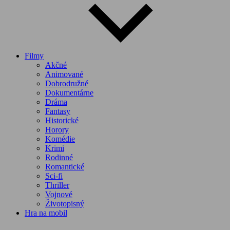
Filmy
Akčné
Animované
Dobrodružné
Dokumentárne
Dráma
Fantasy
Historické
Horory
Komédie
Krimi
Rodinné
Romantické
Sci-fi
Thriller
Vojnové
Životopisný
Hra na mobil