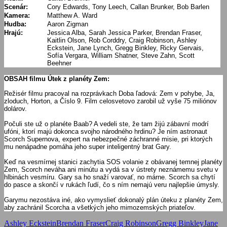
Scenár:
Cory Edwards, Tony Leech, Callan Brunker, Bob Barlen
Kamera:
Matthew A. Ward
Hudba:
Aaron Zigman
Hrajú:
Jessica Alba, Sarah Jessica Parker, Brendan Fraser,
Kaitlin Olson, Rob Corddry, Craig Robinson, Ashley
Eckstein, Jane Lynch, Gregg Binkley, Ricky Gervais,
Sofía Vergara, William Shatner, Steve Zahn, Scott
Beehner
OBSAH filmu Útek z planéty Zem:
Režisér filmu pracoval na rozprávkach Doba ľadová: Zem v pohybe, Ja,
zloduch, Horton, a Číslo 9. Film celosvetovo zarobil už vyše 75 miliónov
dolárov.
Počuli ste už o planéte Baab? A vedeli ste, že tam žijú zábavní modrí
ufóni, ktorí majú dokonca svojho národného hrdinu? Je ním astronaut
Scorch Supernova, expert na nebezpečné záchranné misie, pri ktorých
mu nenápadne pomáha jeho super inteligentný brat Gary.
Keď na vesmírnej stanici zachytia SOS volanie z obávanej temnej planéty
Zem, Scorch neváha ani minútu a vydá sa v ústrety neznámemu svetu v
hlbinách vesmíru. Gary sa ho snaží varovať, no márne. Scorch sa chytí
do pasce a skončí v rukách ľudí, čo s ním nemajú veru najlepšie úmysly.
Garymu nezostáva iné, ako vymyslieť dokonalý plán úteku z planéty Zem,
aby zachránil Scorcha a všetkých jeho mimozemských priateľov.
Ashley Eckstein
Brendan Fraser
Craig Robinson
Gregg Binkley
Jane