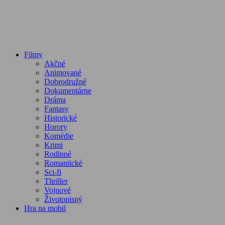
Filmy
Akčné
Animované
Dobrodružné
Dokumentárne
Dráma
Fantasy
Historické
Horory
Komédie
Krimi
Rodinné
Romantické
Sci-fi
Thriller
Vojnové
Životopisný
Hra na mobil