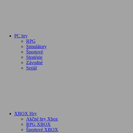
PC hry
RPG
Simulátory
Športové
Stratégie
Závodné
Seriál
XBOX Hry
Akčné hry Xbox
RPG XBOX
Športové XBOX