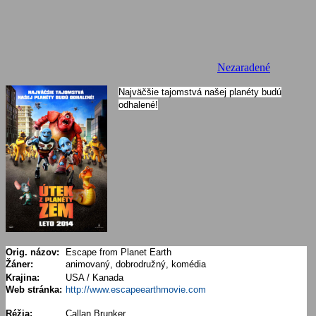
Nezaradené
Najväčšie tajomstvá našej planéty budú
odhalené!
Orig. názov:
Escape from Planet Earth
Žáner:
animovaný, dobrodružný, komédia
Krajina:
USA / Kanada
Web stránka:
http://www.escapeearthmovie.com
Réžia:
Callan Brunker