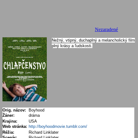
Nezaradené
Nežný, vtipný, duchaplný a melancholický film
plný krásy a ľudskosti.
Orig. názov:
Boyhood
Žáner:
dráma
Krajina:
USA
Web stránka:
http://boyhoodmovie.tumblr.com/
Réžia:
Richard Linklater
Scenár:
Richard Linklater