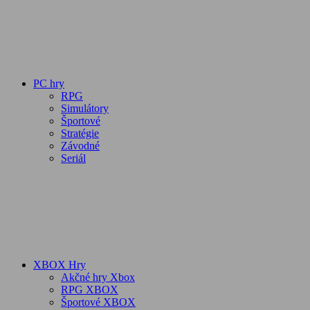
PC hry
RPG
Simulátory
Športové
Stratégie
Závodné
Seriál
XBOX Hry
Akčné hry Xbox
RPG XBOX
Športové XBOX