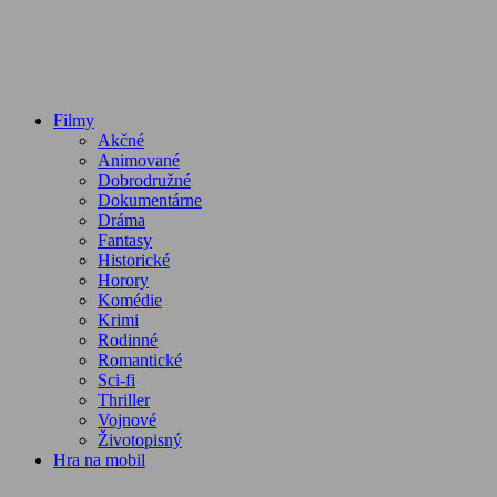
Filmy
Akčné
Animované
Dobrodružné
Dokumentárne
Dráma
Fantasy
Historické
Horory
Komédie
Krimi
Rodinné
Romantické
Sci-fi
Thriller
Vojnové
Životopisný
Hra na mobil