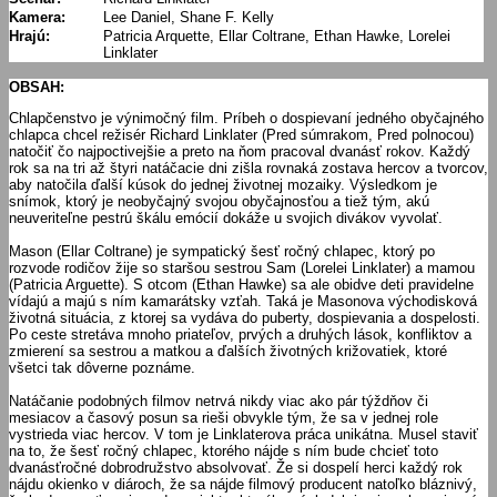
Kamera:
Lee Daniel, Shane F. Kelly
Hrajú:
Patricia Arquette, Ellar Coltrane, Ethan Hawke, Lorelei
Linklater
OBSAH:
Chlapčenstvo je výnimočný film. Príbeh o dospievaní jedného obyčajného
chlapca chcel režisér Richard Linklater (Pred súmrakom, Pred polnocou)
natočiť čo najpoctivejšie a preto na ňom pracoval dvanásť rokov. Každý
rok sa na tri až štyri natáčacie dni zišla rovnaká zostava hercov a tvorcov,
aby natočila ďalší kúsok do jednej životnej mozaiky. Výsledkom je
snímok, ktorý je neobyčajný svojou obyčajnosťou a tiež tým, akú
neuveriteľne pestrú škálu emócií dokáže u svojich divákov vyvolať.
Mason (Ellar Coltrane) je sympatický šesť ročný chlapec, ktorý po
rozvode rodičov žije so staršou sestrou Sam (Lorelei Linklater) a mamou
(Patricia Arguette). S otcom (Ethan Hawke) sa ale obidve deti pravidelne
vídajú a majú s ním kamarátsky vzťah. Taká je Masonova východisková
životná situácia, z ktorej sa vydáva do puberty, dospievania a dospelosti.
Po ceste stretáva mnoho priateľov, prvých a druhých lások, konfliktov a
zmierení sa sestrou a matkou a ďalších životných križovatiek, ktoré
všetci tak dôverne poznáme.
Natáčanie podobných filmov netrvá nikdy viac ako pár týždňov či
mesiacov a časový posun sa rieši obvykle tým, že sa v jednej role
vystrieda viac hercov. V tom je Linklaterova práca unikátna. Musel staviť
na to, že šesť ročný chlapec, ktorého nájde s ním bude chcieť toto
dvanásťročné dobrodružstvo absolvovať. Že si dospelí herci každý rok
nájdu okienko v diároch, že sa nájde filmový producent natoľko bláznivý,