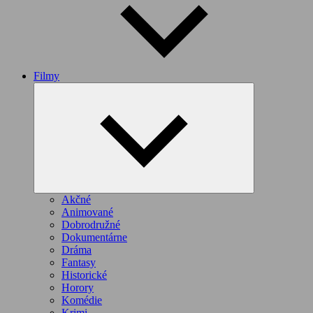
Filmy
Expand
child
menu
Akčné
Animované
Dobrodružné
Dokumentárne
Dráma
Fantasy
Historické
Horory
Komédie
Krimi