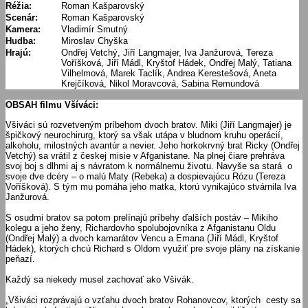
Réžia:
Roman Kašparovský
Scenár:
Roman Kašparovský
Kamera:
Vladimír Smutný
Hudba:
Miroslav Chyška
Hrajú:
Ondřej Vetchý, Jiří Langmajer, Iva Janžurová, Tereza
Voříšková, Jiří Mádl, Kryštof Hádek, Ondřej Malý, Tatiana
Vilhelmová, Marek Taclík, Andrea Kerestešová, Aneta
Krejčíková, Nikol Moravcová, Sabina Remundová
OBSAH filmu Všíváci:
Všiváci sú rozvetveným príbehom dvoch bratov. Miki (Jiří Langmajer) je
špičkový neurochirurg, ktorý sa však utápa v bludnom kruhu operácií,
alkoholu, milostných avantúr a nevier. Jeho horkokrvný brat Ricky (Ondřej
Vetchý) sa vrátil z českej misie v Afganistane. Na plnej čiare prehráva
svoj boj s dlhmi aj s návratom k normálnemu životu. Navyše sa stará o
svoje dve dcéry – o malú Maty (Rebeka) a dospievajúcu Rózu (Tereza
Voříšková). S tým mu pomáha jeho matka, ktorú vynikajúco stvárnila Iva
Janžurová.
S osudmi bratov sa potom prelínajú príbehy ďalších postáv – Mikiho
kolegu a jeho ženy, Richardovho spolubojovníka z Afganistanu Oldu
(Ondřej Malý) a dvoch kamarátov Vencu a Emana (Jiří Mádl, Kryštof
Hádek), ktorých chcú Richard s Oldom využiť pre svoje plány na získanie
peňazí.
Každý sa niekedy musel zachovať ako Všivák.
„Všiváci rozprávajú o vzťahu dvoch bratov Rohanovcov, ktorých cesty sa