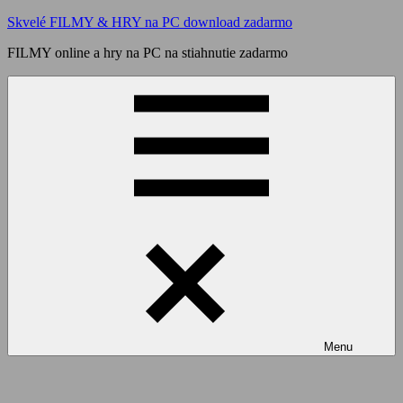
Skip
Skvelé FILMY & HRY na PC download zadarmo
to
FILMY online a hry na PC na stiahnutie zadarmo
content
Menu