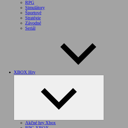
RPG
Simulátory
Športové
Stratégie
Závodné
Seriál
XBOX Hry
Expand
child
menu
Akčné hry Xbox
RPG XBOX