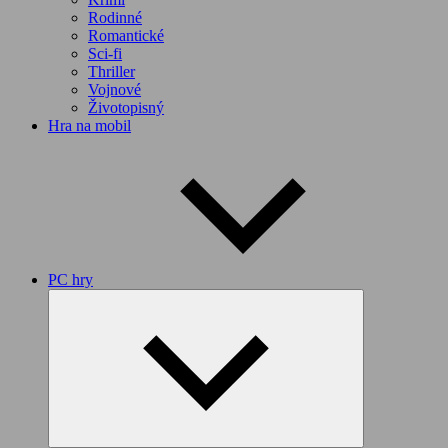
Rodinné
Romantické
Sci-fi
Thriller
Vojnové
Životopisný
Hra na mobil
PC hry
Expand
child
menu