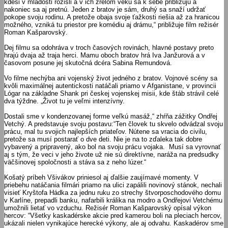
kdesi v mladosti rozišli a v ich zrelom veku sa k sebe približujú a
nakoniec sa aj pretnú. Jeden z bratov je sám, druhý sa snaží udržať
pokope svoju rodinu. A pretože obaja svoje ťažkosti riešia až za hranicou
možného, vzniká tu priestor pre komédiu aj drámu,“ približuje film režisér
Roman Kašparovský.
Dej filmu sa odohráva v troch časových rovinách, hlavné postavy preto
hrajú dvaja až traja herci. Mamu oboch bratov hrá Iva Janžurová a v
časovom posune jej skutočná dcéra Sabina Remundová.
Vo filme nechýba ani vojenský život jedného z bratov. Vojnové scény sa
kvôli maximálnej autentickosti natáčali priamo v Afganistane, v provincii
Lógar na základne Shank pri českej vojenskej misii, kde štáb strávil celé
dva týždne. „Život tu je veľmi intenzívny.
Dostali sme v kondenzovanej forme veľkú masáž,“ zhŕňa zážitky Ondřej
Vetchý. A predstavuje svoju postavu:“Ten človek tu skvelo odvádzal svoju
prácu, mal tu svojich najlepších priateľov. Nútene sa vracia do civilu,
pretože sa musí postarať o dve deti. Nie je na to zďaleka tak dobre
vybavený a pripravený, ako bol na svoju prácu vojaka. Musí sa vyrovnať
aj s tým, že veci v jeho živote už nie sú direktívne, naráža na predsudky
väčšinovej spoločnosti a stáva sa z neho lúzer.“
Košatý príbeh Všivákov priniesol aj ďalšie zaujímavé momenty. V
priebehu natáčania filmári priamo na ulici zapálili novinový stánok, nechali
visieť Kryštofa Hádka za jednu ruku zo strechy štvorposchodového domu
v Karlíne, prepadli banku, nafarbili králika na modro a Ondřejovi Vetchému
umožnili lietať vo vzduchu. Režisér Roman Kašparovský opísal výkon
hercov: “Všetky kaskadérske akcie pred kamerou boli na pleciach hercov,
ukázali nielen vynikajúce herecké výkony, ale aj odvahu. Kaskadérov sme