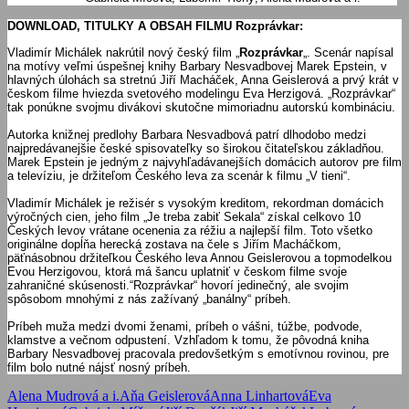
DOWNLOAD, TITULKY A OBSAH FILMU
Rozprávkar:
Vladimír Michálek nakrútil nový český film „
Rozprávkar
„. Scenár napísal
na motívy veľmi úspešnej knihy Barbary Nesvadbovej Marek Epstein, v
hlavných úlohách sa stretnú Jiří Macháček, Anna Geislerová a prvý krát v
českom filme hviezda svetového modelingu Eva Herzigová. „Rozprávkar“
tak ponúkne svojmu divákovi skutočne mimoriadnu autorskú kombináciu.
Autorka knižnej predlohy Barbara Nesvadbová patrí dlhodobo medzi
najpredávanejšie české spisovateľky so širokou čitateľskou základňou.
Marek Epstein je jedným z najvyhľadávanejších domácich autorov pre film
a televíziu, je držiteľom Českého leva za scenár k filmu „V tieni“.
Vladimír Michálek je režisér s vysokým kreditom, rekordman domácich
výročných cien, jeho film „Je treba zabiť Sekala“ získal celkovo 10
Českých levov vrátane ocenenia za réžiu a najlepší film. Toto všetko
originálne dopĺňa herecká zostava na čele s Jiřím Macháčkom,
päťnásobnou držiteľkou Českého leva Annou Geislerovou a topmodelkou
Evou Herzigovou, ktorá má šancu uplatniť v českom filme svoje
zahraničné skúsenosti.“Rozprávkar“ hovorí jedinečný, ale svojim
spôsobom mnohými z nás zažívaný „banálny“ príbeh.
Príbeh muža medzi dvomi ženami, príbeh o vášni, túžbe, podvode,
klamstve a večnom odpustení. Vzhľadom k tomu, že pôvodná kniha
Barbary Nesvadbovej pracovala predovšetkým s emotívnou rovinou, pre
film bolo nutné nájsť nosný príbeh.
Alena Mudrová a i.
Aňa Geislerová
Anna Linhartová
Eva