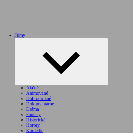
Filmy
Expand
child
menu
Akčné
Animované
Dobrodružné
Dokumentárne
Dráma
Fantasy
Historické
Horory
Komédie