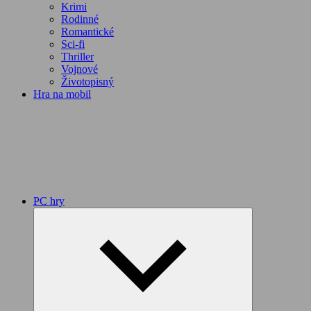
Krimi
Rodinné
Romantické
Sci-fi
Thriller
Vojnové
Životopisný
Hra na mobil
PC hry
Expand
child
menu