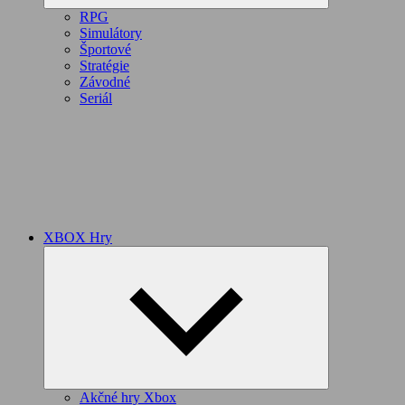
RPG
Simulátory
Športové
Stratégie
Závodné
Seriál
XBOX Hry
Expand
child
menu
Akčné hry Xbox