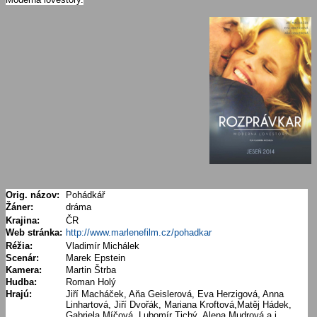
Orig. názov:
Pohádkář
Žáner:
dráma
Krajina:
ČR
Web stránka:
http://www.marlenefilm.cz/pohadkar
Réžia:
Vladimír Michálek
Scenár:
Marek Epstein
Kamera:
Martin Štrba
Hudba:
Roman Holý
Hrajú:
Jiří Macháček, Aňa Geislerová, Eva Herzigová, Anna
Linhartová, Jiří Dvořák, Mariana Kroftová,Matěj Hádek,
Gabriela Míčová, Lubomír Tichý, Alena Mudrová a i.