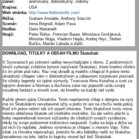
Žáner:
animovaný, dobrodružný, rodinný
Krajina:
USA
Web stránka:
http://www.theboxtrolls.com/
Réžia:
Graham Annable, Anthony Stacchi
Scenár:
Irena Brignull, Adam Pava
Hudba:
Dario Marianelli
Hrajú:
Peter Rúfus, Frencien Bauer, Miroslava Grožáková,
Miroslav Noga, Vladimír Hajdu, Andrej Hryc, Štefan
Bučko, Marián Labuda a ďalší
DOWNLOAD, TITULKY A OBSAH FILMU Škatuliak:
V Syrovanoch po zotmení radšej nevychádzajte z domu. Z podzemných
skrýš vyliezajú zvláštne bytosti nazývané Škatuliaci, ktoré kradnú všetko
čo im príde pod ruku. Raz vraj ukradli aj malého chlapca! A práve tento
ukradnutý chlapec vám v dobrodružnom a zábavnom rozprávaní prezradí,
že všetky legendy sú úplné výmysly. Tvorcovia filmu Koralína a svet za
tajnými dverami a Norman a duchovia zase raz popustili uzdu svojej
vizuálnej fantázii a stvorili svet, do ktorého sa každý rád vydá.
Každý okrem pána Chmatoša. Tento nepríjemný chlap s alergiou na syry
má so Škatuliakmi nevybavené účty a preto im ani na chvíľu nedá pokoj.
Keď ich práve neloví tak ich aspoň ohovára. Tieto škatuľové tvory nosia
miesto oblečenia škatule od všetkého možného. Sú ale veľmi plachí a
keby nepotrebovali kovové súčiastky do všetkých svojich vynálezov,
nikdy by svoje podzemné kráľovstvo neopustili. Ľudia sa boja a držia sa
od nich čo najďalej. Jedinou výnimkou je chlapec s menom Vajo. Toho
však za človeka nepovažujú, pretože ho ako bábätko našli so škatuľou
nasadenou na tele, takže to logicky musel byť tiež Škatuliak.