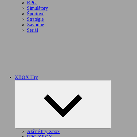
RPG
Simulátory
Športové
Stratégie
Závodné
Seriál
XBOX Hry
Expand
child
menu
Akčné hry Xbox
RPG XBOX