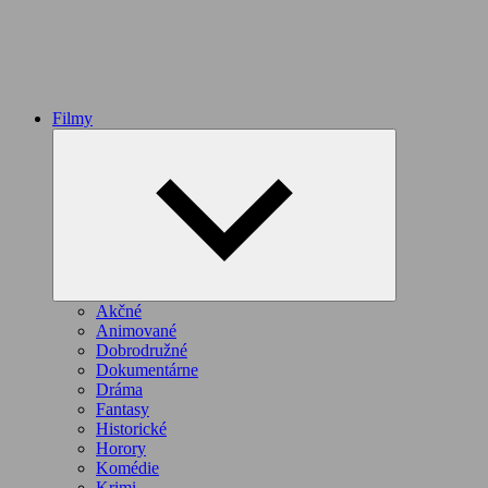
Filmy
Expand
child
menu
Akčné
Animované
Dobrodružné
Dokumentárne
Dráma
Fantasy
Historické
Horory
Komédie
Krimi