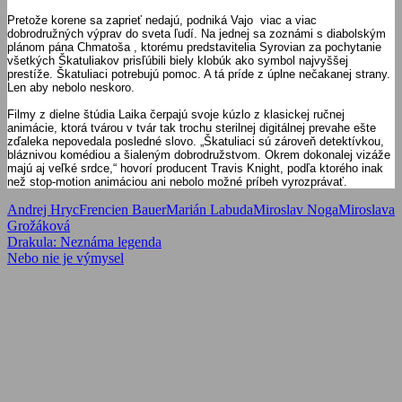
Pretože korene sa zaprieť nedajú, podniká Vajo viac a viac
dobrodružných výprav do sveta ľudí. Na jednej sa zoznámi s diabolským
plánom pána Chmatoša , ktorému predstavitelia Syrovian za pochytanie
všetkých Škatuliakov prisľúbili biely klobúk ako symbol najvyššej
prestíže. Škatuliaci potrebujú pomoc. A tá príde z úplne nečakanej strany.
Len aby nebolo neskoro.
Filmy z dielne štúdia Laika čerpajú svoje kúzlo z klasickej ručnej
animácie, ktorá tvárou v tvár tak trochu sterilnej digitálnej prevahe ešte
zďaleka nepovedala posledné slovo. „Škatuliaci sú zároveň detektívkou,
bláznivou komédiou a šialeným dobrodružstvom. Okrem dokonalej vizáže
majú aj veľké srdce,“ hovorí producent Travis Knight, podľa ktorého inak
než stop-motion animáciou ani nebolo možné príbeh vyrozprávať.
Andrej Hryc
Frencien Bauer
Marián Labuda
Miroslav Noga
Miroslava
Grožáková
Navigácia
Previous
Drakula: Neznáma legenda
Post:
Next
Nebo nie je výmysel
v
Post:
článku