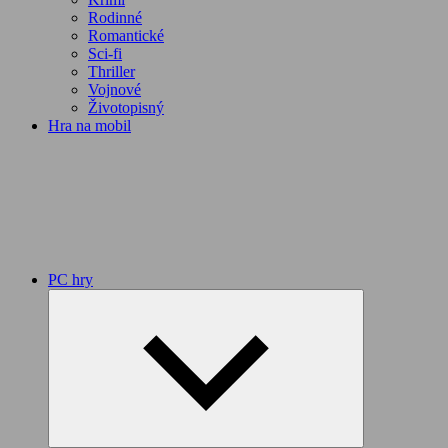
Rodinné
Romantické
Sci-fi
Thriller
Vojnové
Životopisný
Hra na mobil
PC hry
Expand
child
menu