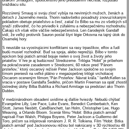
drakom Smaugom, spoločenstvo jeho prebudením nechtiac rozpútalo
vraždiacu silu.
Rozzúrený Smaug si svoju zlosť vybíja na nevinných mužoch, ženách a
deťoch z Jazerného mesta. Thorin nadovšetko posadnutý znovuzískaným
pokladom obetuje priateľstvo a česť, zatiaľ čo Bilbo sa mu zo všetkých síl
snaží zdôvodniť, čo ho priviedlo k zúfalému a nebezpečnému rozhodnutiu.
Čakajú ich však ešte väčšie nebezpečenstvá. Len čarodejník Gandalf
vidí, že veľký protivník Sauron poslal štyri légie Orkovna na tajný útok do
Osamelej hory.
S neustále sa vyostrujúcimi konfliktami sa rasy trpaslíkov, elfov a ľudí
budú musieť rozhodnúť. Buď sa spoja, alebo neprežijú. Bilbo v tomto
epickom boji piatich armád bojuje nielen o svoj život a životy jeho
priateľov. V hre je aj budúcnosť Stredozeme. Trilógia “Hobit” je príbehom
na pokračovanie zasadenom v Stredozemi, 60 rokov pred “Pánom
prsteňov,” ktorý oscarový režisér Peter Jackson spoločne so svojim
tímom preniesli na veľké plátno v megaúspešnej trilógii vrcholiacej
Oscarom oceneným filmom “Pán Prsteňov: Návrat kráľa.” IanMcKellen sa
vracia v postave Gandalfa Šedého, pričom Martin Freeman sa opäť zhostil
ústrednej úlohy Bilba Bublíka a Richard Armitage sa predstaví ako Thorin
Dubbin.
V medzinárodnom obsadení uvidíme aj ďalšie hviezdy. Nebudú chýbať
Evangeline Lilly, Lee Pace, Luke Evans, Benedict Cumberbatch, Ken
Stott, James Nesbitt, CateBlanchett, Ian Holm, Christopher Lee, Hugo
Weaving, a Orlando Bloom. Scenár filmu “Hobit: Bitka piatich armád”
napísali Fran Walsh, Philippa Boyens, Peter Jackson a Guillermo del
Toro, pričom sa inšpirovali románom J. R. R. Tolkiena. Film “Hobit: Bitka
piatich armád” pod Jacksonovou réžiou bol nakrúcaný v 3D rýchlosťou 48