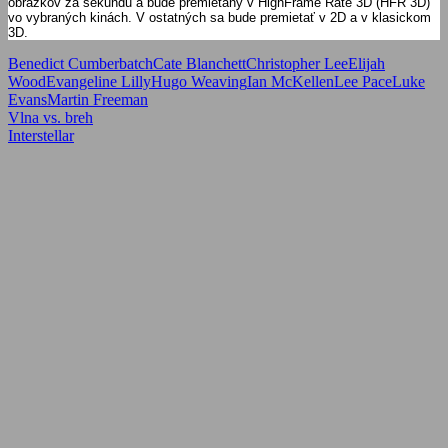
obrázkov za sekundu a bude premietaný v HighFrame Rate 3D (HFR 3D)
vo vybraných kinách. V ostatných sa bude premietať v 2D a v klasickom
3D.
Benedict Cumberbatch
Cate Blanchett
Christopher Lee
Elijah
Wood
Evangeline Lilly
Hugo Weaving
Ian McKellen
Lee Pace
Luke
Evans
Martin Freeman
Navigácia
Previous
Vlna vs. breh
Post:
Next
Interstellar
v
Post:
článku