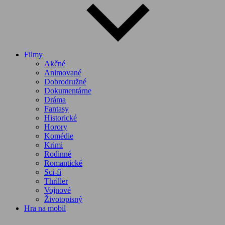
Filmy
Akčné
Animované
Dobrodružné
Dokumentárne
Dráma
Fantasy
Historické
Horory
Komédie
Krimi
Rodinné
Romantické
Sci-fi
Thriller
Vojnové
Životopisný
Hra na mobil