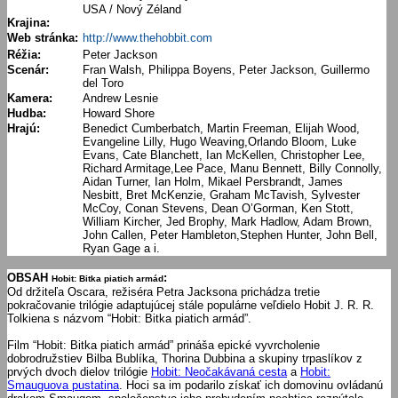
USA / Nový Zéland
Krajina:
Web stránka:
http://www.thehobbit.com
Réžia:
Peter Jackson
Scenár:
Fran Walsh, Philippa Boyens, Peter Jackson, Guillermo
del Toro
Kamera:
Andrew Lesnie
Hudba:
Howard Shore
Hrajú:
Benedict Cumberbatch, Martin Freeman, Elijah Wood,
Evangeline Lilly, Hugo Weaving,Orlando Bloom, Luke
Evans, Cate Blanchett, Ian McKellen, Christopher Lee,
Richard Armitage,Lee Pace, Manu Bennett, Billy Connolly,
Aidan Turner, Ian Holm, Mikael Persbrandt, James
Nesbitt, Bret McKenzie, Graham McTavish, Sylvester
McCoy, Conan Stevens, Dean O’Gorman, Ken Stott,
William Kircher, Jed Brophy, Mark Hadlow, Adam Brown,
John Callen, Peter Hambleton,Stephen Hunter, John Bell,
Ryan Gage a i.
OBSAH
:
Hobit: Bitka piatich armád
Od držiteľa Oscara, režiséra Petra Jacksona prichádza tretie
pokračovanie trilógie adaptujúcej stále populárne veľdielo Hobit J. R. R.
Tolkiena s názvom “Hobit: Bitka piatich armád”.
Film “Hobit: Bitka piatich armád” prináša epické vyvrcholenie
dobrodružstiev Bilba Bublíka, Thorina Dubbina a skupiny trpaslíkov z
prvých dvoch dielov trilógie
Hobit: Neočakávaná cesta
a
Hobit:
Smauguova pustatina
. Hoci sa im podarilo získať ich domovinu ovládanú