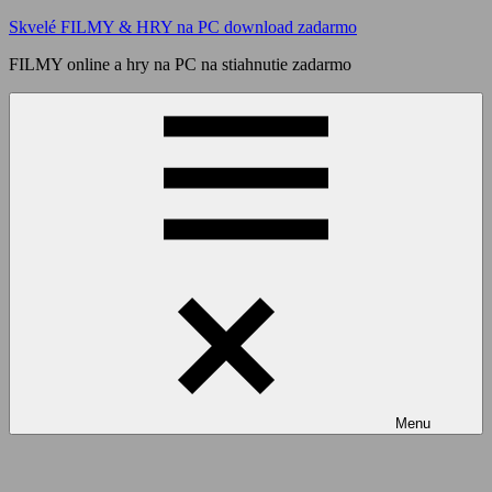
Skip
Skvelé FILMY & HRY na PC download zadarmo
to
FILMY online a hry na PC na stiahnutie zadarmo
content
Menu