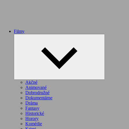
Filmy
Expand
child
menu
Akčné
Animované
Dobrodružné
Dokumentárne
Dráma
Fantasy
Historické
Horory
Komédie
Krimi