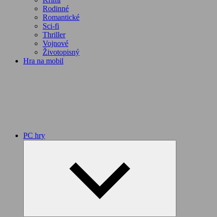
Rodinné
Romantické
Sci-fi
Thriller
Vojnové
Životopisný
Hra na mobil
PC hry
Expand
child
menu