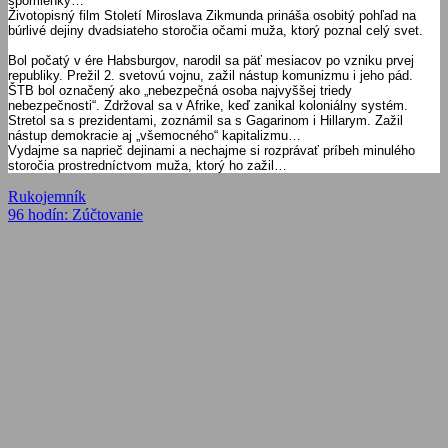
spomienky…
Životopisný film Století Miroslava Zikmunda prináša osobitý pohľad na
búrlivé dejiny dvadsiateho storočia očami muža, ktorý poznal celý svet.
Bol počatý v ére Habsburgov, narodil sa päť mesiacov po vzniku prvej
republiky. Prežil 2. svetovú vojnu, zažil nástup komunizmu i jeho pád.
ŠTB bol označený ako „nebezpečná osoba najvyššej triedy
nebezpečnosti“. Zdržoval sa v Afrike, keď zanikal koloniálny systém.
Stretol sa s prezidentami, zoznámil sa s Gagarinom i Hillarym. Zažil
nástup demokracie aj „všemocného“ kapitalizmu…
Vydajme sa naprieč dejinami a nechajme si rozprávať príbeh minulého
storočia prostredníctvom muža, ktorý ho zažil…
Navigácia
Previous
Rukojemník
Post:
Next
96 hodín: Zúčtovanie
v
Post:
článku