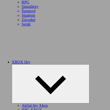
RPG
Simulátory
Športové
Stratégie
Závodné
Seriál
XBOX Hry
Expand
child
menu
Akčné hry Xbox
RPG XBOX