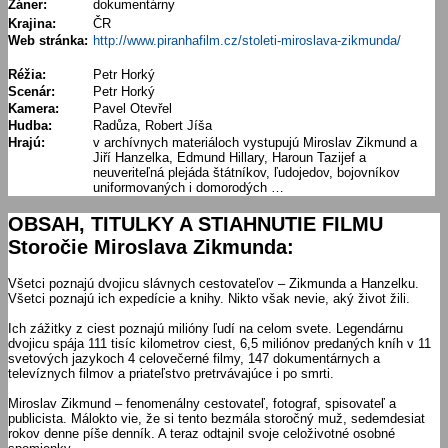
Žáner:
dokumentárny
Krajina:
ČR
Web stránka:
http://www.piranhafilm.cz/stoleti-miroslava-zikmunda/
Réžia:
Petr Horký
Scenár:
Petr Horký
Kamera:
Pavel Otevřel
Hudba:
Radůza, Robert Jíša
Hrajú:
v archívnych materiáloch vystupujú Miroslav Zikmund a
Jiří Hanzelka, Edmund Hillary, Haroun Tazijef a
neuveriteľná plejáda štátníkov, ľudojedov, bojovníkov
uniformovaných i domorodých …
OBSAH, TITULKY A STIAHNUTIE FILMU
Storočie Miroslava Zikmunda:
Všetci poznajú dvojicu slávnych cestovateľov – Zikmunda a Hanzelku.
Všetci poznajú ich expedície a knihy. Nikto však nevie, aký život žili.
Ich zážitky z ciest poznajú milióny ľudí na celom svete. Legendárnu
dvojicu spája 111 tisíc kilometrov ciest, 6,5 miliónov predaných kníh v 11
svetových jazykoch 4 celovečerné filmy, 147 dokumentárnych a
televíznych filmov a priateľstvo pretrvávajúce i po smrti.
Miroslav Zikmund – fenomenálny cestovateľ, fotograf, spisovateľ a
publicista. Málokto vie, že si tento bezmála storočný muž, sedemdesiat
rokov denne píše denník. A teraz odtajnil svoje celoživotné osobné