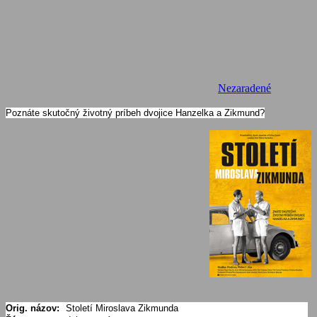
Nezaradené
Poznáte skutočný životný príbeh dvojice Hanzelka a Zikmund?
Orig. názov:
Století Miroslava Zikmunda