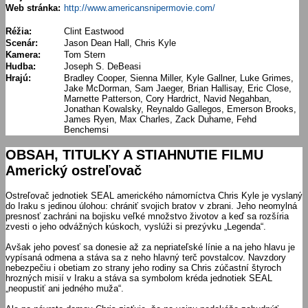
Web stránka:
http://www.americansnipermovie.com/
Réžia:
Clint Eastwood
Scenár:
Jason Dean Hall, Chris Kyle
Kamera:
Tom Stern
Hudba:
Joseph S. DeBeasi
Hrajú:
Bradley Cooper, Sienna Miller, Kyle Gallner, Luke Grimes,
Jake McDorman, Sam Jaeger, Brian Hallisay, Eric Close,
Marnette Patterson, Cory Hardrict, Navid Negahban,
Jonathan Kowalsky, Reynaldo Gallegos, Emerson Brooks,
James Ryen, Max Charles, Zack Duhame, Fehd
Benchemsi
OBSAH, TITULKY A STIAHNUTIE FILMU
Americký ostreľovač
Ostreľovač jednotiek SEAL amerického námorníctva Chris Kyle je vyslaný
do Iraku s jedinou úlohou: chrániť svojich bratov v zbrani. Jeho neomylná
presnosť zachráni na bojisku veľké množstvo životov a keď sa rozšíria
zvesti o jeho odvážných kúskoch, vyslúži si prezývku „Legenda“.
Avšak jeho povesť sa donesie až za nepriateľské línie a na jeho hlavu je
vypísaná odmena a stáva sa z neho hlavný terč povstalcov. Navzdory
nebezpečiu i obetiam zo strany jeho rodiny sa Chris zúčastní štyroch
hrozných misií v Iraku a stáva sa symbolom kréda jednotiek SEAL
„neopustiť ani jedného muža“.