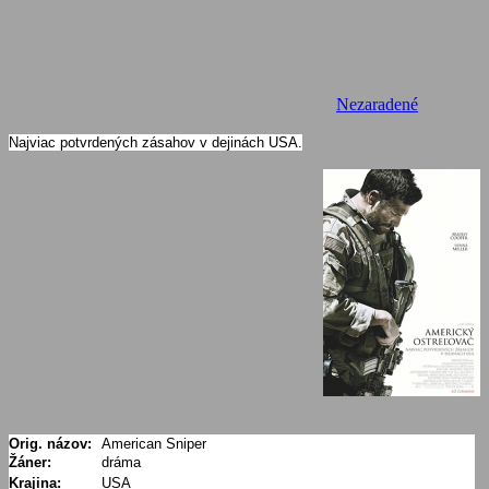
Nezaradené
Najviac potvrdených zásahov v dejinách USA.
Orig. názov:
American Sniper
Žáner:
dráma
Krajina:
USA