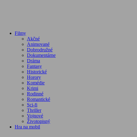
Filmy
Akčné
Animované
Dobrodružné
Dokumentárne
Dráma
Fantasy
Historické
Horory
Komédie
Krimi
Rodinné
Romantické
Sci-fi
Thriller
Vojnové
Životopisný
Hra na mobil