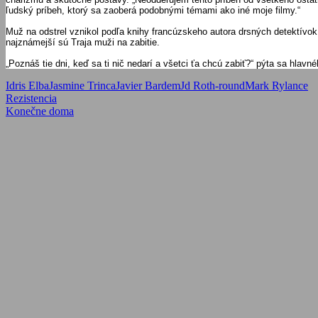
ľudský príbeh, ktorý sa zaoberá podobnými témami ako iné moje filmy.“
Muž na odstrel vznikol podľa knihy francúzskeho autora drsných detektívok
najznámejší sú Traja muži na zabitie.
„Poznáš tie dni, keď sa ti nič nedarí a všetci ťa chcú zabiť?“ pýta sa hla
Idris Elba
Jasmine Trinca
Javier Bardem
Jd Roth-round
Mark Rylance
Navigácia
Previous
Rezistencia
Post:
Next
Konečne doma
v
Post:
článku