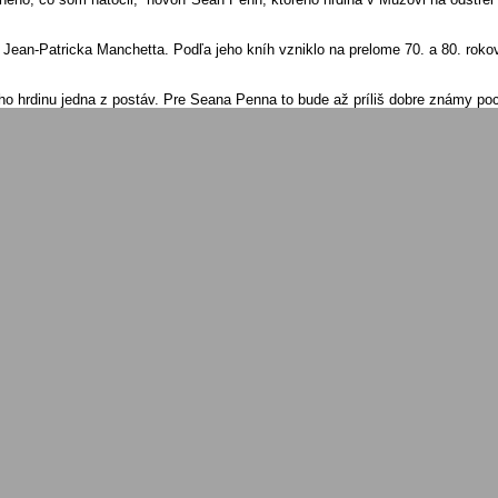
 Jean-Patricka Manchetta. Podľa jeho kníh vzniklo na prelome 70. a 80. roko
vného hrdinu jedna z postáv. Pre Seana Penna to bude až príliš dobre známy po