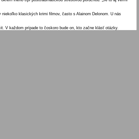
v niekoľko klasických krimi filmov, často s Alainom Delonom. U nás
cit. V každom prípade to čoskoro bude on, kto začne klásť otázky.