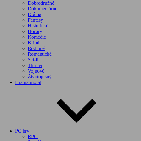
Dobrodružné
Dokumentárne
Dráma
Fantasy
Historické
Horory
Komédie
Krimi
Rodinné
Romantické
Sci-fi
Thriller
Vojnové
Životopisný
Hra na mobil
PC hry
RPG