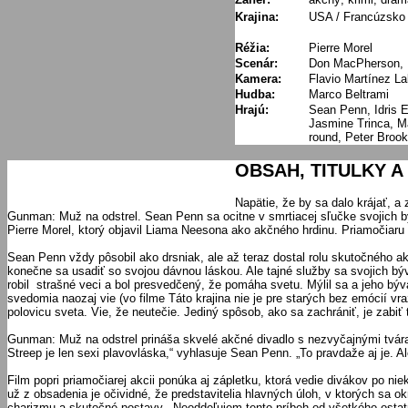
Krajina:
USA / Francúzsko 
Réžia:
Pierre Morel
Scenár:
Don MacPherson, 
Kamera:
Flavio Martínez La
Hudba:
Marco Beltrami
Hrajú:
Sean Penn, Idris 
Jasmine Trinca, M
round, Peter Broo
OBSAH, TITULKY A 
Napätie, že by sa dalo krájať, a
Gunman: Muž na odstrel. Sean Penn sa ocitne v smrtiacej sľučke svojich býva
Pierre Morel, ktorý objavil Liama Neesona ako akčného hrdinu. Priamočiaru 
Sean Penn vždy pôsobil ako drsniak, ale až teraz dostal rolu skutočného ak
konečne sa usadiť so svojou dávnou láskou. Ale tajné služby sa svojich býv
robil strašné veci a bol presvedčený, že pomáha svetu. Mýlil sa a jeho býv
svedomia naozaj vie (vo filme Táto krajina nie je pre starých bez emócií 
polovicu sveta. Vie, že neutečie. Jediný spôsob, ako sa zachrániť, je zabiť 
Gunman: Muž na odstrel prináša skvelé akčné divadlo s nezvyčajnými tvára
Streep je len sexi plavovláska,“ vyhlasuje Sean Penn. „To pravdaže aj je. A
Film popri priamočiarej akcii ponúka aj zápletku, ktorá vedie divákov po ni
už z obsadenia je očividné, že predstavitelia hlavných úloh, v ktorých sa 
charizmu a skutočné postavy. „Neoddeľujem tento príbeh od všetkého ostatn