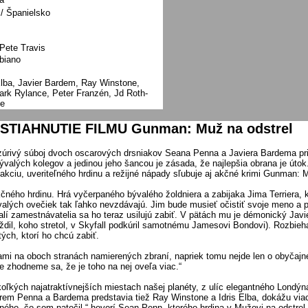
/ Španielsko
Pete Travis
biano
Elba, Javier Bardem, Ray Winstone,
ark Rylance, Peter Franzén, Jd Roth-
ke
STIAHNUTIE FILMU Gunman: Muž na odstrel
 zúrivý súboj dvoch oscarových drsniakov Seana Penna a Javiera Bardema prine
lých kolegov a jedinou jeho šancou je zásada, že najlepšia obrana je útok. D
akciu, uveriteľného hrdinu a režijné nápady sľubuje aj akčné krimi Gunman: M
čného hrdinu. Hrá vyčerpaného bývalého žoldniera a zabijaka Jima Terriera, k
alých ovečiek tak ľahko nevzdávajú. Jim bude musieť očistiť svoje meno a pos
alí zamestnávatelia sa ho teraz usilujú zabiť. V pätách mu je démonický Javi
vraždil, koho stretol, v Skyfall podkúril samotnému Jamesovi Bondovi). Rozb
tých, ktorí ho chcú zabiť.
mi na oboch stranách namierených zbraní, napriek tomu nejde len o obyčajné 
le zhodneme sa, že je toho na nej oveľa viac.“
ekoľkých najatraktívnejších miestach našej planéty, z ulíc elegantného Londýn
okrem Penna a Bardema predstavia tiež Ray Winstone a Idris Elba, dokážu via
ého, čo som natočil,“ hovorí Sean Penn, ktorého hrdina v Mužovi na odstrel 