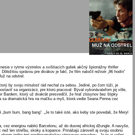
sie v rytme výstrelov a svištiacich guliek akčný špionážny thriller
ôležitou správou pre divákov je fakt, že film natočil režisér „96 hodín“
už na odstrel.
torý by svoju minulosť rád nechal za sebou. Jediné, po čom túži, je
taviť sa organizácii, pre ktorú pracoval. Býval vykonávateľom jej vôle,
er Bardem, ktorý už dvakrát presvedčil, že hrať zlosynov bez štipky
ieha sa dramatická hra na mačku a myš, ktorá vedie Seana Penna cez
„bum bum, bang bang“. „Je to také isté, ako keby ste povedali, že Meryl
a, cez energiou nabitú Barcelonu, až do dusnej africkej džungle. A navyše,
c než len streľbu, skoky a kopance. Prinášajú zároveň aj svoju osobnú
okrem iného trpí posttraumatickou stresovou poruchou. „Je to aj veľmi