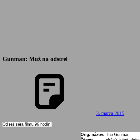
Gunman: Muž na odstrel
3. marca 2015
Od režiséra filmu 96 hodín.
Orig. názov:
The Gunman
Žáner:
akčný, krimi, drám