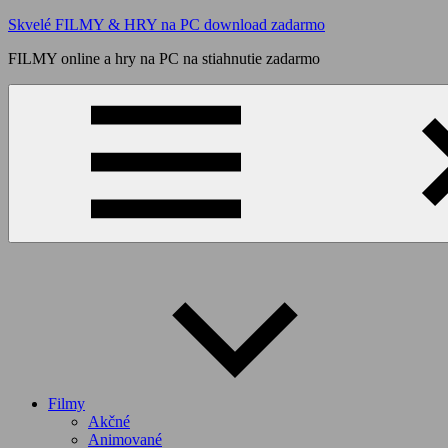
Skip
Skvelé FILMY & HRY na PC download zadarmo
to
FILMY online a hry na PC na stiahnutie zadarmo
content
Filmy
Akčné
Animované