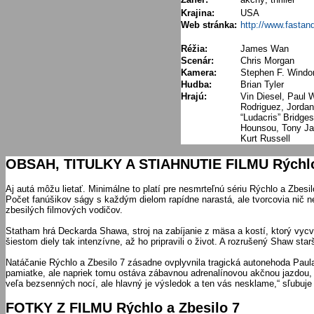
Krajina:
USA
Web stránka:
http://www.fastan
Réžia:
James Wan
Scenár:
Chris Morgan
Kamera:
Stephen F. Windo
Hudba:
Brian Tyler
Hrajú:
Vin Diesel, Paul 
Rodriguez, Jordan
“Ludacris” Bridge
Hounsou, Tony Ja
Kurt Russell
OBSAH, TITULKY A STIAHNUTIE FILMU Rýchlo 
Aj autá môžu lietať. Minimálne to platí pre nesmrteľnú sériu Rýchlo a Zbesilo
Počet fanúšikov ságy s každým dielom rapídne narastá, ale tvorcovia ni
zbesilých filmových vodičov.
Statham hrá Deckarda Shawa, stroj na zabíjanie z mäsa a kostí, ktorý vycvi
šiestom diely tak intenzívne, až ho pripravili o život. A rozrušený Shaw star
Natáčanie Rýchlo a Zbesilo 7 zásadne ovplyvnila tragická autonehoda Paula 
pamiatke, ale napriek tomu ostáva zábavnou adrenalínovou akčnou jazdou, kt
veľa bezsenných nocí, ale hlavný je výsledok a ten vás nesklame,“ sľubuje 
FOTKY Z FILMU Rýchlo a Zbesilo 7