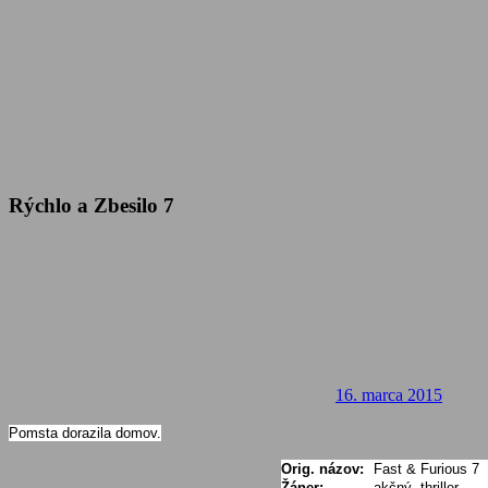
Rýchlo a Zbesilo 7
16. marca 2015
Pomsta dorazila domov.
Orig. názov:
Fast & Furious 7
Žáner:
akčný, thriller