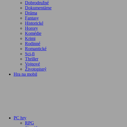
Dobrodružné
Dokumentárne
Dráma
Fantasy
Historické
Horory
Komédie
Krimi
Rodinné
Romantické
Sci-fi
Thriller
Vojnové
Životopisný
Hra na mobil
PC hry
RPG