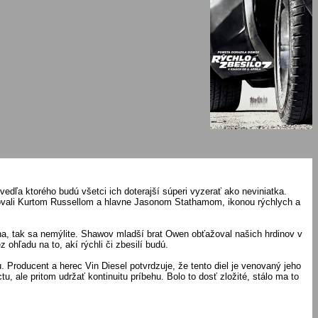
, vedľa ktorého budú všetci ich doterajší súperi vyzerať ako neviniatka.
kovali Kurtom Russellom a hlavne Jasonom Stathamom, ikonou rýchlych a
ína, tak sa nemýlite. Shawov mladší brat Owen obťažoval našich hrdinov v
 ohľadu na to, akí rýchli či zbesilí budú.
 Producent a herec Vin Diesel potvrdzuje, že tento diel je venovaný jeho
 ale pritom udržať kontinuitu príbehu. Bolo to dosť zložité, stálo ma to