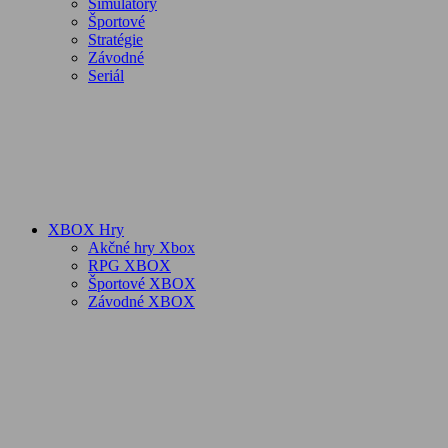
Simulátory
Športové
Stratégie
Závodné
Seriál
XBOX Hry
Akčné hry Xbox
RPG XBOX
Športové XBOX
Závodné XBOX