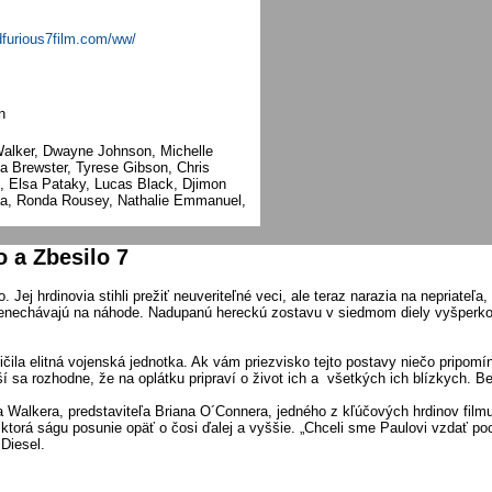
dfurious7film.com/ww/
n
Walker, Dwayne Johnson, Michelle
a Brewster, Tyrese Gibson, Chris
s, Elsa Pataky, Lucas Black, Djimon
a, Ronda Rousey, Nathalie Emmanuel,
a Zbesilo 7
. Jej hrdinovia stihli prežiť neuveriteľné veci, ale teraz narazia na nepriateľa
č nenechávajú na náhode. Nadupanú hereckú zostavu v siedmom diely vyšper
čila elitná vojenská jednotka. Ak vám priezvisko tejto postavy niečo pripom
ší sa rozhodne, že na oplátku pripraví o život ich a všetkých ich blízkych. Bez
Walkera, predstaviteľa Briana O´Connera, jedného z kľúčových hrdinov filmu.
orá ságu posunie opäť o čosi ďalej a vyššie. „Chceli sme Paulovi vzdať poctu,
Diesel.