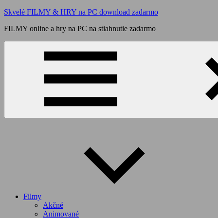
Skip
Skvelé FILMY & HRY na PC download zadarmo
to
FILMY online a hry na PC na stiahnutie zadarmo
content
Filmy
Akčné
Animované