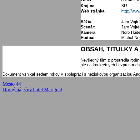
Krajina:
SR
Web stránka:
http://www
Réžia:
Jaro Vojte
Scenár:
Jaro Vojt
Kamera:
Noro Hude
Hudba:
Michal Ne
OBSAH, TITULKY A S
Nevšedný film z prostredia rodín
ale na konkrétnych bezprostredn
Dokument vznikal sedem rokov v spolupráci s neziskovou organizáciou Andr
Navigácia
Previous
Mesto 44
Post:
Next
Druhý báječný hotel Marigold
v
Post:
článku