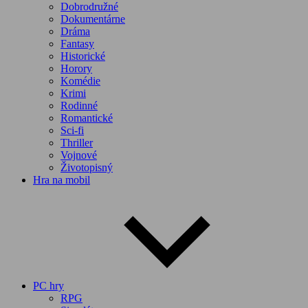
Dobrodružné
Dokumentárne
Dráma
Fantasy
Historické
Horory
Komédie
Krimi
Rodinné
Romantické
Sci-fi
Thriller
Vojnové
Životopisný
Hra na mobil
PC hry
RPG