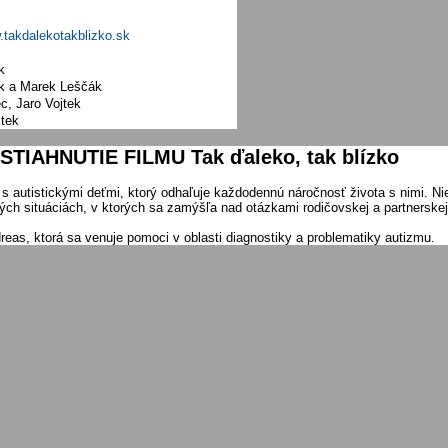
.takdalekotakblizko.sk
k
ek a Marek Leščák
c, Jaro Vojtek
jtek
TIAHNUTIE FILMU Tak ďaleko, tak blízko
 s autistickými deťmi, ktorý odhaľuje každodennú náročnosť života s nimi. N
ých situáciách, v ktorých sa zamýšľa nad otázkami rodičovskej a partnerskej
eas, ktorá sa venuje pomoci v oblasti diagnostiky a problematiky autizmu.