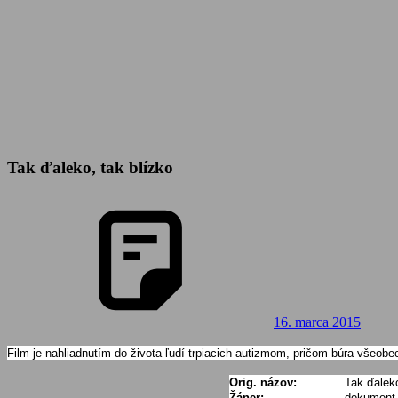
Tak ďaleko, tak blízko
16. marca 2015
Film je nahliadnutím do života ľudí trpiacich autizmom, pričom búra všeob
Orig. názov:
Tak ďaleko
Žáner:
dokument