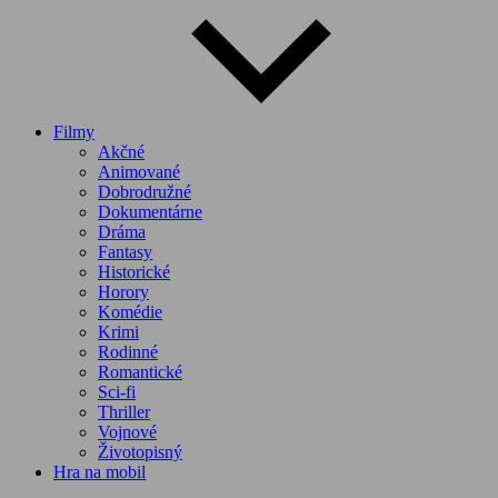
Filmy
Akčné
Animované
Dobrodružné
Dokumentárne
Dráma
Fantasy
Historické
Horory
Komédie
Krimi
Rodinné
Romantické
Sci-fi
Thriller
Vojnové
Životopisný
Hra na mobil