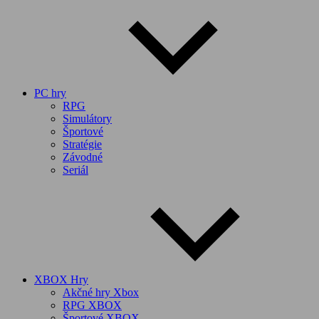
PC hry
RPG
Simulátory
Športové
Stratégie
Závodné
Seriál
XBOX Hry
Akčné hry Xbox
RPG XBOX
Športové XBOX