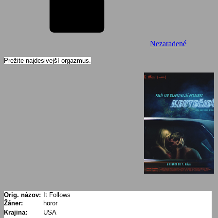
Nezaradené
Prežite najdesivejší orgazmus.
Orig. názov:
It Follows
Žáner:
horor
Krajina:
USA