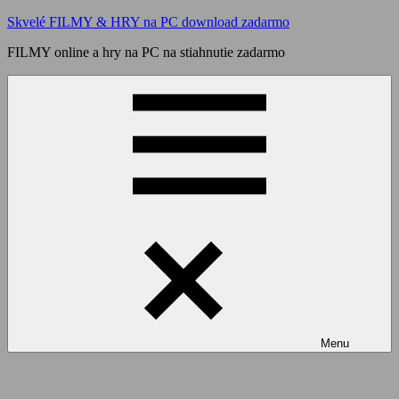
Skip
Skvelé FILMY & HRY na PC download zadarmo
to
FILMY online a hry na PC na stiahnutie zadarmo
content
Menu