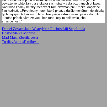
osvieženie tohto žánru a získava z ich strany veľa pozitívnych ohlasov.
Napríklad známy britský recenzent Kim Newman pre Empire Magazine
film hodnotí: ,,Prvotriedny horor, ktorý pridáva ďalšie monštrum do zbierky
tých najlepších filmových hrôz. Navyše je veľmi osviežujúce vidieť film,
ktorého príbeh dáva zmysel, bez toho, aby to znižovalo jeho
strašidelnosť.“
Daniel Zovatto
Jake Weary
Keir Gilchrist
Lili Sepe
Linda
Boston
Maika Monroe
Navigácia
Previous
Mad Max: Zbesilá cesta
Post:
Next
To dievča musíš milovať
v
Post:
článku