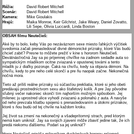
Réžia:
David Robert Mitchell
Scenár:
David Robert Mitchell
Kamera:
Mike Gioulakis
Hrajú:
Maika Monroe, Keir Gilchrist, Jake Weary, Daniel Zovatto,
Lili Sepe, Olivia Luccardi, Linda Boston
OBSAH filmu Neutečieš:
Aké by to bolo, keby Vás po nezáväznom sexe miesto ľahkých výčitiek
svedomia začali prenasledovať divné démonické prízraky, ktoré Vás budú
chcieť zabiť? Presne to môžete prežiť v kine s hororom Neutečieš.
Devätnásťročná Jay sa po príjemnej chvíľke na zadnom sedadle auta so
sympatickým mladíkom ocitne zviazaná v opustenej továrni a tento
mladík ju z diaľky pozoruje. Čaká na chvíľu, kedy sa objavia démoni. Na
chvíľu, kedy to pre neho celé skončí a pre ňu naopak začne. Nekonečná
nočná mora.
Tieto až príliš reálne prízraky sú súčasťou prekliatia, ktoré si jeho obeti
predávajú prostredníctvom sexu ako štafetový kolík. A pre Jay pôvodne
sľubný večer nakoniec skončí tím najhorším možným spôsobom. Jej
milenec ju uprostred ulice vyhodí zviazanú a polonahú z auta. A navyše
od neho prevzala kliatbu spojenú s prenasledovaním a útokmi prízrakov,
ktoré s ňou budú od tej chvíle na každom kroku.
Jej život sa zmení na nekonečný a všadeprítomný strach, pred ktorým
nemá kam uniknúť. Jay sa svojich zjavení môže zbaviť jedine tak, že ich
predá niekomu ďalšiemu. Podarí sa jej uniknúť?
Horor Neutečieš prináša milovníkom duchárskych hororov príjemné