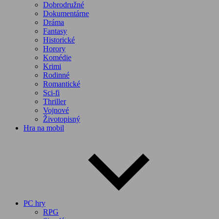
Dobrodružné
Dokumentárne
Dráma
Fantasy
Historické
Horory
Komédie
Krimi
Rodinné
Romantické
Sci-fi
Thriller
Vojnové
Životopisný
Hra na mobil
PC hry
RPG