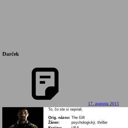
Darček
17. augusta 2015
To, čo ste si nepriali.
Orig. názov:
The Gift
Žáner:
psychologický, thriller
Krajina:
USA