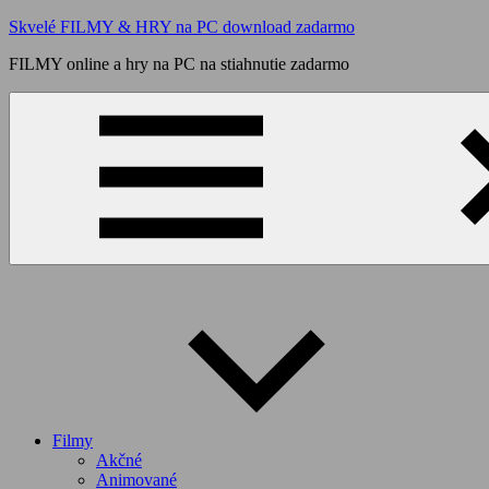
Skip
Skvelé FILMY & HRY na PC download zadarmo
to
FILMY online a hry na PC na stiahnutie zadarmo
content
Filmy
Akčné
Animované