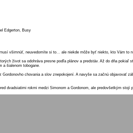
el Edgerton, Busy
nemusí všimnúť, neuvedomíte si to… ale niekde môže byť niekto, kto Vám to 
orých život sa odohráva presne podľa plánov a predstáv. Až do dňa pokiaľ 
vom a šialenom tobogane.
 z Gordonovho chovania a slov znepokojení. A navyše sa začnú objavovať zá
 pred dvadsiatimi rokmi medzi Simonom a Gordonom, ale predovšetkým stojí 