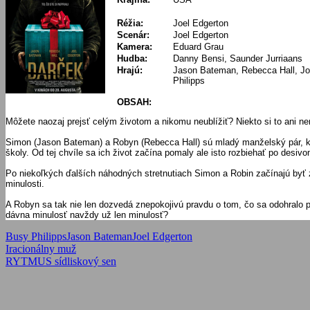
Réžia:
Joel Edgerton
Scenár:
Joel Edgerton
Kamera:
Eduard Grau
Hudba:
Danny Bensi, Saunder Jurriaans
Hrajú:
Jason Bateman, Rebecca Hall, Jo
Philipps
OBSAH:
Môžete naozaj prejsť celým životom a nikomu neublížiť? Niekto si to ani 
Simon (Jason Bateman) a Robyn (Rebecca Hall) sú mladý manželský pár, kt
školy. Od tej chvíle sa ich život začína pomaly ale isto rozbiehať po desi
Po niekoľkých ďalších náhodných stretnutiach Simon a Robin začínajú byť
minulosti.
A Robyn sa tak nie len dozvedá znepokojivú pravdu o tom, čo sa odohralo
dávna minulosť navždy už len minulosť?
Busy Philipps
Jason Bateman
Joel Edgerton
Navigácia
Previous
Iracionálny muž
Post:
Next
RYTMUS sídliskový sen
v
Post:
článku