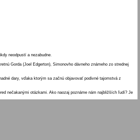
nikdy neodpustí a nezabudne.
stretnú Gorda (Joel Edgerton), Simonovho dávneho známeho zo strednej
hadné dary, vďaka ktorým sa začnú objavovať podivné tajomstvá z
pred nečakanými otázkami. Ako naozaj poznáme nám najbližších ľudí? Je