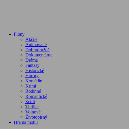
Filmy
Akčné
Animované
Dobrodružné
Dokumentárne
Dráma
Fantasy
Historické
Horory
Komédie
Krimi
Rodinné
Romantické
Sci-fi
Thriller
Vojnové
Životopisný
Hra na mobil