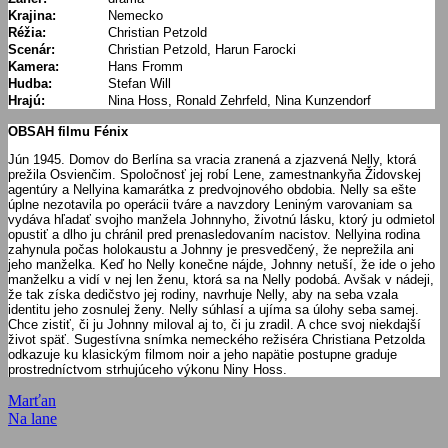
Krajina:
Nemecko
Réžia:
Christian Petzold
Scenár:
Christian Petzold, Harun Farocki
Kamera:
Hans Fromm
Hudba:
Stefan Will
Hrajú:
Nina Hoss, Ronald Zehrfeld, Nina Kunzendorf
OBSAH filmu Fénix
Jún 1945. Domov do Berlína sa vracia zranená a zjazvená Nelly, ktorá
prežila Osvienčim. Spoločnosť jej robí Lene, zamestnankyňa Židovskej
agentúry a Nellyina kamarátka z predvojnového obdobia. Nelly sa ešte
úplne nezotavila po operácii tváre a navzdory Leniným varovaniam sa
vydáva hľadať svojho manžela Johnnyho, životnú lásku, ktorý ju odmietol
opustiť a dlho ju chránil pred prenasledovaním nacistov. Nellyina rodina
zahynula počas holokaustu a Johnny je presvedčený, že neprežila ani
jeho manželka. Keď ho Nelly konečne nájde, Johnny netuší, že ide o jeho
manželku a vidí v nej len ženu, ktorá sa na Nelly podobá. Avšak v nádeji,
že tak získa dedičstvo jej rodiny, navrhuje Nelly, aby na seba vzala
identitu jeho zosnulej ženy. Nelly súhlasí a ujíma sa úlohy seba samej.
Chce zistiť, či ju Johnny miloval aj to, či ju zradil. A chce svoj niekdajší
život späť. Sugestívna snímka nemeckého režiséra Christiana Petzolda
odkazuje ku klasickým filmom noir a jeho napätie postupne graduje
prostredníctvom strhujúceho výkonu Niny Hoss.
Navigácia
Previous
Marťan
Post:
Next
Na lane
v
Post: