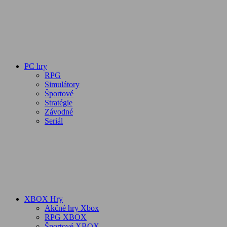
PC hry
RPG
Simulátory
Športové
Stratégie
Závodné
Seriál
XBOX Hry
Akčné hry Xbox
RPG XBOX
Športové XBOX